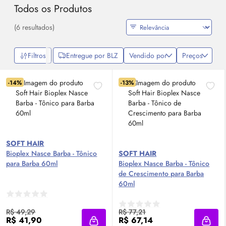
Todos os Produtos
(6 resultados)
Filtros
Entregue por BLZ
Vendido por
Preços
-14%
-13%
SOFT HAIR
Bioplex Nasce Barba - Tônico
SOFT HAIR
para Barba 60ml
Bioplex Nasce Barba - Tônico
de Crescimento para Barba
60ml
R$ 49,29
R$ 77,21
R$ 41,90
R$ 67,14
Adicionar à sacola
Adici