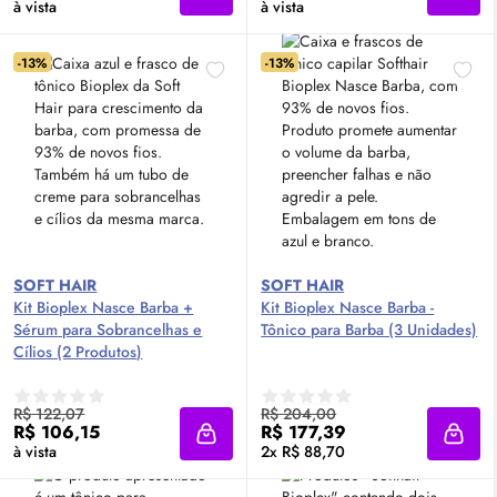
à vista
à vista
-13%
-13%
SOFT HAIR
SOFT HAIR
Kit Bioplex Nasce Barba +
Kit Bioplex Nasce Barba -
Sérum
para Sobrancelhas e
Tônico para Barba (3 Unidades)
Cílios (2 Produtos)
R$ 122,07
R$ 204,00
R$ 106,15
R$ 177,39
Adicionar à sacola
Adici
à vista
2x R$ 88,70