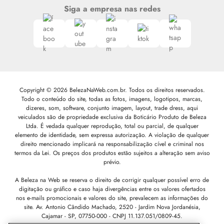
Siga a empresa nas redes
Copyright © 2026 BelezaNaWeb.com.br. Todos os direitos reservados.
Todo o conteúdo do site, todas as fotos, imagens, logotipos, marcas,
dizeres, som, software, conjunto imagem, layout, trade dress, aqui
veiculados são de propriedade exclusiva da Boticário Produto de Beleza
Ltda. É vedada qualquer reprodução, total ou parcial, de qualquer
elemento de identidade, sem expressa autorização. A violação de qualquer
direito mencionado implicará na responsabilização cível e criminal nos
termos da Lei. Os preços dos produtos estão sujeitos a alteração sem aviso
prévio.
A Beleza na Web se reserva o direito de corrigir qualquer possível erro de
digitação ou gráfico e caso haja divergências entre os valores ofertados
nos e-mails promocionais e valores do site, prevalecem as informações do
site.
Av. Antonio Cândido Machado, 2520 - Jardim Nova Jordanésia,
Cajamar - SP, 07750-000 -
CNPJ 11.137.051/0809-45.