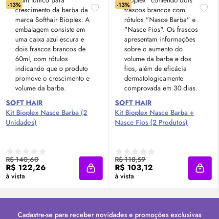
-13%
-13%
SOFT HAIR
SOFT HAIR
Kit Bioplex Nasce Barba (2
Kit Bioplex Nasce Barba +
Unidades)
Nasce Fios (2 Produtos)
R$ 140,60
R$ 118,59
R$ 122,26
R$ 103,12
Adicionar à sacola
Adici
à vista
à vista
Cadastre-se para receber novidades e promoções exclusivas