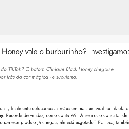
k Honey vale o burburinho? Investigamo
 do TikTok? O batom Clinique Black Honey chegou e
r trás da cor mágica - e suculenta!
asil, finalmente colocamos as mãos em mais um viral no TikTok: o
a: 4 dicas e produtos
Queda de cabelo masculina: causas, como 
ey
. Recorde de vendas, como conta Will Anselmo, o consultor de
e mais
es revela 5 cuidados com a
 onde esse produto já chegou, ele está esgotado”. Por isso, tamb
A queda de cabelo masculina é um quadro
ir no dia a dia. Veja quais