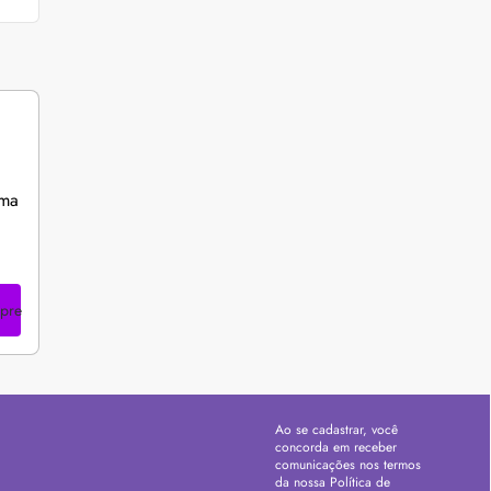
uma
pre
Ao se cadastrar, você
concorda em receber
comunicações nos termos
da nossa
Política de