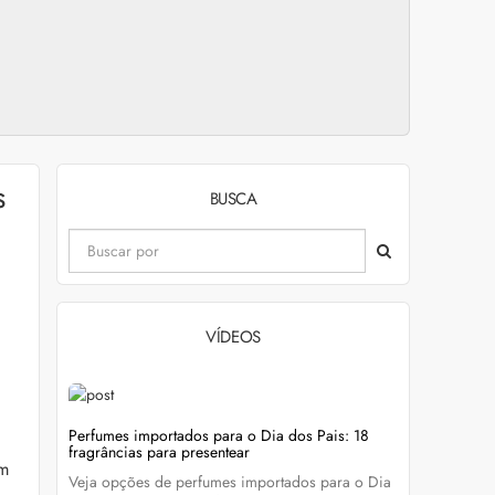
s
BUSCA
VÍDEOS
evitar
Perfumes importados para o Dia dos Pais: 18
Wella Colo
fragrâncias para presentear
cabelo colo
ém
Veja opções de perfumes importados para o Dia
Descubra c