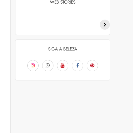
WEB STORIES
Penteados para
Tendências de
academia: dicas e
coloração capilar
inspiraçõess
para 2026
SIGA A BELEZA