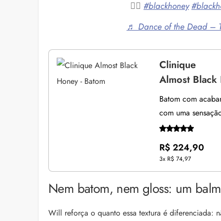
❤️‍🔥
#blackhoney
#blackh
♬ Dance of the Dead – T
Clinique
Almost Black
Batom com acabame
com uma sensação
R$ 224,90
3x
R$ 74,97
Nem batom, nem gloss: um balm
Will reforça o quanto essa textura é diferenciada: