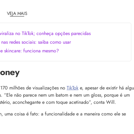
comum, e a boa notícia é que é possível tra
o barbeiro
minimizá-lo. Descubra como, aqui!
VEJA MAIS
viraliza no TikTok; conheça opções parecidas
 nas redes sociais: saiba como usar
 skincare: funciona mesmo?
Honey
fragrâncias icônicas criadas
Kérastase Chronologiste: a resposta ao
envelhecimento dos fios, com o poder do 
berto Morillas criou
Conheça Kérastase Chronologiste, a linha 
 170 milhões de visualizações no
TikTok
e, apesar de existir há alg
avessam gerações. Veja uma
tecnologia de luxo e cuidado profundo pa
ra se apaixonar!
revitalizar os fios em um ritual completo
tes. “Ele não parece nem um batom e nem um gloss, porque é um
stério, aconchegante e com toque acetinado”, conta Will.
, uma coisa é fato: a funcionalidade e a maneira como ele se