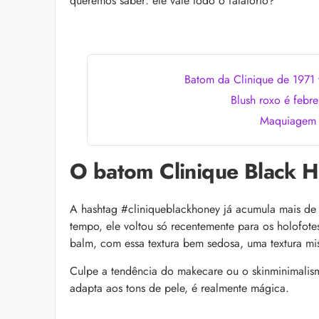
queremos saber: ele vale todo o falatório?
as recomendações d
Batom da Clinique de 1971 
Blush roxo é febre
Maquiagem e
O batom Clinique Black 
Alberto Morillas: 11 
pelo perfumista
Icônico e versátil, Al
A hashtag #cliniqueblackhoney já acumula mais de
fragrâncias que atr
lista com 11 delas pa
tempo, ele voltou só recentemente para os holofo
balm, com essa textura bem sedosa, uma textura mi
Culpe a tendência do makecare ou o skinminimalism
adapta aos tons de pele, é realmente mágica.