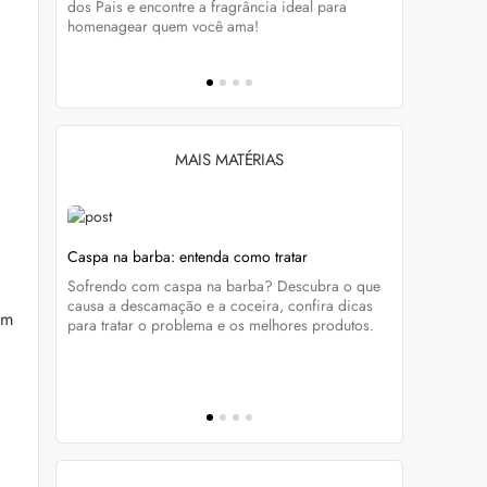
tá-lo e
dos Pais e encontre a fragrância ideal para
preservar a
homenagear quem você ama!
brilho dos
MAIS MATÉRIAS
Caspa na barba: entenda como tratar
Sade Adu: 
caviar
atravessam
Sofrendo com caspa na barba? Descubra o que
que une
Já ouviu fa
causa a descamação e a coceira, confira dicas
um
ra
tudo sobre 
para tratar o problema e os melhores produtos.
virou suce
reproduzir