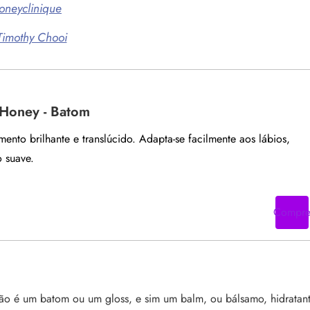
oneyclinique
imothy Chooi
 Honey - Batom
nto brilhante e translúcido. Adapta-se facilmente aos lábios,
 suave.
Compr
 não é um batom ou um gloss, e sim um balm, ou bálsamo, hidratant