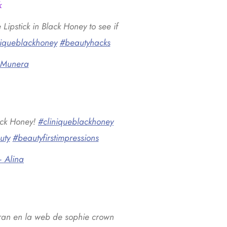
k
 Lipstick in Black Honey to see if
niqueblackhoney
#beautyhacks
 Munera
lack Honey!
#cliniqueblackhoney
uty
#beautyfirstimpressions
 Alina
ntran en la web de sophie crown