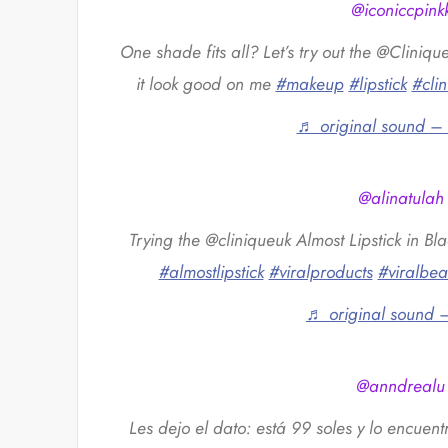
@iconiccpink
One shade fits all? Let’s try out the @Clinique
it look good on me
#makeup
#lipstick
#cli
♬ original sound –
@alinatulah
Trying the @cliniqueuk Almost Lipstick in B
#almostlipstick
#viralproducts
#viralbea
♬ original sound –
@anndrealu
Les dejo el dato: está 99 soles y lo encue