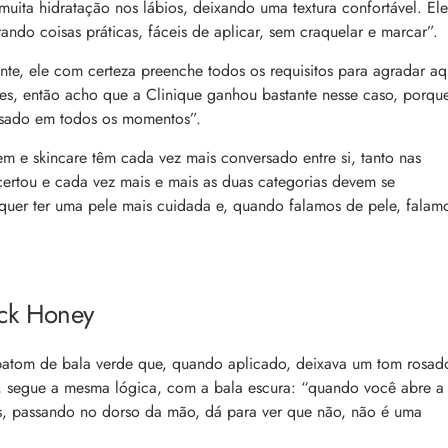
ita hidratação nos lábios, deixando uma textura confortável. Ele
ndo coisas práticas, fáceis de aplicar, sem craquelar e marcar”.
te, ele com certeza preenche todos os requisitos para agradar aq
es, então acho que a Clinique ganhou bastante nesse caso, porqu
usado em todos os momentos”.
e skincare têm cada vez mais conversado entre si, tanto nas
certou e cada vez mais e mais as duas categorias devem se
 quer ter uma pele mais cuidada e, quando falamos de pele, falam
ack Honey
batom de bala verde que, quando aplicado, deixava um tom rosad
, segue a mesma lógica, com a bala escura: “quando
você abre a
s, passando no dorso da mão, dá para ver que não, não é uma