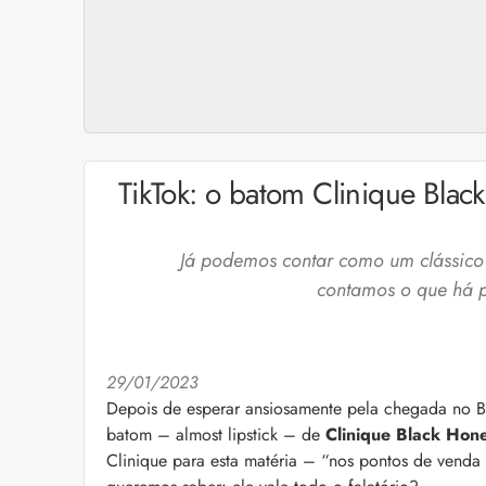
TikTok: o batom Clinique Blac
Já podemos contar como um clássico
contamos o que há po
29/01/2023
Depois de esperar ansiosamente pela chegada no Br
Cuidados com a barb
batom – almost lipstick – de
Clinique
Black Hon
O expert Willy Moral
Clinique para esta matéria – “nos pontos de venda
barba para você inclu