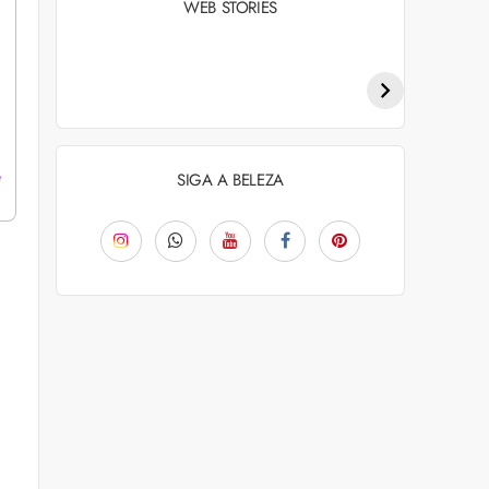
WEB STORIES
Penteados para
Tendências de
academia: dicas e
coloração capilar
inspiraçõess
para 2026
e
SIGA A BELEZA