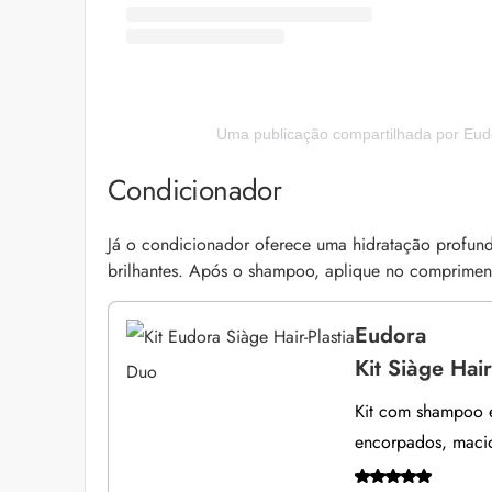
Uma publicação compartilhada por Eu
Condicionador
Já o condicionador oferece uma hidratação profund
brilhantes. Após o shampoo, aplique no compriment
Eudora
Kit Siàge Hair
Kit com shampoo e
encorpados, macio