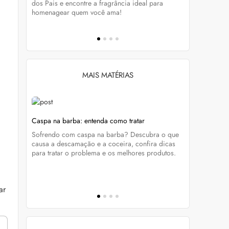
tá-lo e
dos Pais e encontre a fragrância ideal para
preservar a
homenagear quem você ama!
brilho dos
MAIS MATÉRIAS
Caspa na barba: entenda como tratar
Sade Adu: 
caviar
atravessam
Sofrendo com caspa na barba? Descubra o que
que une
Já ouviu fa
causa a descamação e a coceira, confira dicas
ra
tudo sobre 
para tratar o problema e os melhores produtos.
virou suce
reproduzir
ar