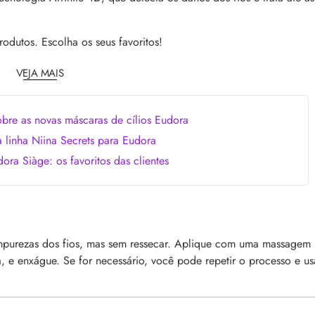
comum, e a boa notícia é que é possível tra
o barbeiro
minimizá-lo. Descubra como, aqui!
dutos. Escolha os seus favoritos!
VEJA MAIS
obre as novas máscaras de cílios Eudora
 linha Niina Secrets para Eudora
ora Siàge: os favoritos das clientes
fragrâncias icônicas criadas
Kérastase Chronologiste: a resposta ao
envelhecimento dos fios, com o poder do 
berto Morillas criou
Conheça Kérastase Chronologiste, a linha 
avessam gerações. Veja uma
tecnologia de luxo e cuidado profundo pa
ra se apaixonar!
revitalizar os fios em um ritual completo
impurezas dos fios, mas sem ressecar. Aplique com uma massagem
 e enxágue. Se for necessário, você pode repetir o processo e us