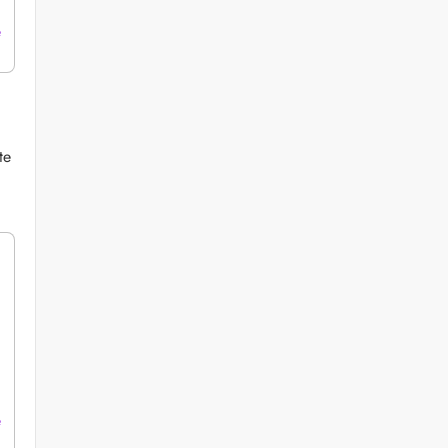
e
te
e