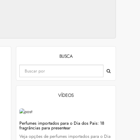
BUSCA
VÍDEOS
evitar
Perfumes importados para o Dia dos Pais: 18
Wella Colo
fragrâncias para presentear
cabelo colo
Veja opções de perfumes importados para o Dia
Descubra c