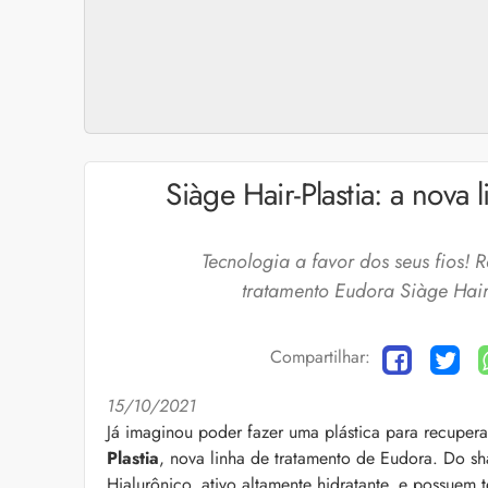
Siàge Hair-Plastia: a nova
Tecnologia a favor dos seus fios!
tratamento Eudora Siàge Hair-
Compartilhar:
15/10/2021
Cuidados com a barb
Já imaginou poder fazer uma plástica para recuper
Plastia
, nova linha de tratamento de Eudora. Do s
O expert Willy Moral
barba para você inclu
Hialurônico, ativo altamente hidratante, e possuem t