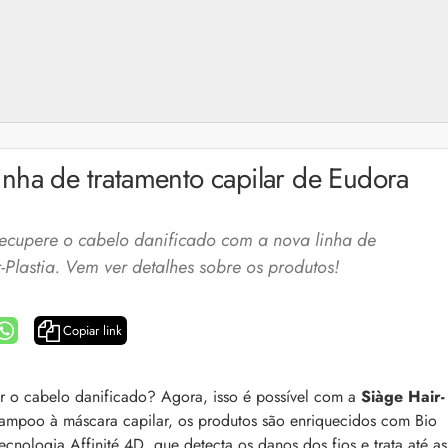
 linha de tratamento capilar de Eudora
 Recupere o cabelo danificado com a nova linha de
Plastia. Vem ver detalhes sobre os produtos!
Copiar link
a: 4 dicas e produtos
Queda de cabelo masculina: causas, como 
ar o cabelo danificado? Agora, isso é possível com a
Siàge Hair-
e mais
hampoo à máscara capilar, os produtos são enriquecidos com Bio
es revela 5 cuidados com a
A queda de cabelo masculina é um quadro
ir no dia a dia. Veja quais
ecnologia Affinité 4D, que detecta os danos dos fios e trata até as