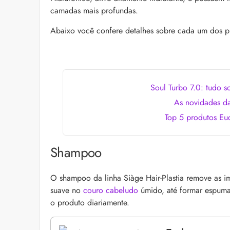
as recomendações d
camadas mais profundas.
Abaixo você confere detalhes sobre cada um dos pro
Soul Turbo 7.0: tudo s
As novidades da
Top 5 produtos Eud
Alberto Morillas: 11 
pelo perfumista
Icônico e versátil, Al
Shampoo
fragrâncias que atr
lista com 11 delas pa
O shampoo da linha Siàge Hair-Plastia remove as 
suave no
couro cabeludo
úmido, até formar espuma,
o produto diariamente.