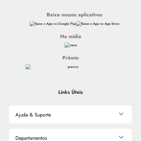
Baixe nossos aplicativos
Na mídia
Prêmio
Links Úteis
Ajuda & Suporte
Relacionamento com o Cliente
Departamentos
Política de Devolução