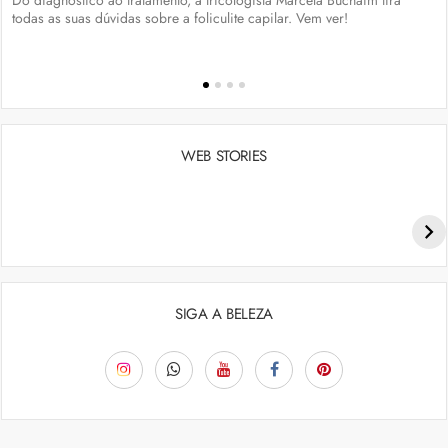
Do diagnóstico ao tratamento, a tricologista Marcela Buchaim tira
todas as suas dúvidas sobre a foliculite capilar. Vem ver!
WEB STORIES
Penteados para academia: dicas e inspiraçõess
SIGA A BELEZA