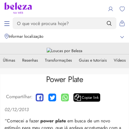
Informar localização
Últimas
Resenhas
Transformações
Guias e tutoriais
Vídeos
Power Plate
Compartilhar:
Copiar link
02/12/2013
“Comecei a fazer
power plate
em busca de um novo
estímulo para meu corpo, que já andava acostumado com a