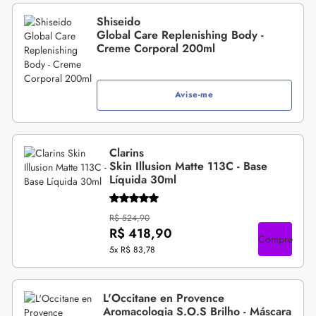
Shiseido
Global Care Replenishing Body -
Creme Corporal 200ml
Avise-me
Clarins
Skin Illusion Matte 113C - Base
Líquida 30ml
R$ 524,90
R$ 418,90
Compre
5x
R$ 83,78
L'Occitane en Provence
Aromacologia S.O.S Brilho - Máscara