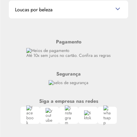
Dados Pessoais
Miniaturas de Produtos de Cabelo
Loucas por beleza
Meus endereços
Alterar Senha
Últimas
Meus Pedidos
Resenhas
Alto luxo
Pagamento
Siga nosso canal no Whatsapp
Até 10x sem juros no cartão. Confira as regras
Segurança
Siga a empresa nas redes