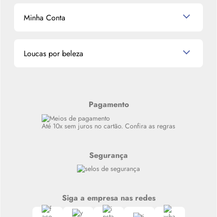
Mascavo
Cupom de Desconto
Nossas lojas
Minha Conta
La Vie Est Belle Lancôme
Quem somos
Miniaturas de Perfumes
Promoções de cupons
Dados Pessoais
Miniaturas de Produtos de Cabelo
Loucas por beleza
Meus endereços
Alterar Senha
Últimas
Meus Pedidos
Resenhas
Alto luxo
Pagamento
Siga nosso canal no Whatsapp
Até 10x sem juros no cartão. Confira as regras
Segurança
Siga a empresa nas redes