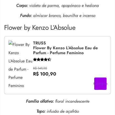
Corpo:
violeta de parma, opopónaco e hediona
Fundo:
almíscar branco, baunilha e incenso
Flower by Kenzo L’Absolue
TRUSS
Flower By Kenzo L’Absolue Eau de
Parfum - Perfume Feminino
R$ 149,90
R$ 100,90
Compre
Família olfativa:
floral incandescente
Topo:
infusão de açafrão