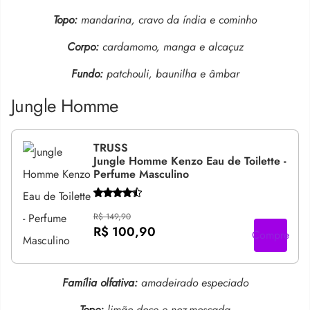
Topo:
mandarina, cravo da índia e cominho
Corpo:
cardamomo, manga e alcaçuz
Fundo:
patchouli, baunilha e âmbar
Jungle Homme
TRUSS
Jungle Homme Kenzo Eau de Toilette -
Perfume Masculino
R$ 149,90
R$ 100,90
Compre
Família olfativa:
amadeirado especiado
Topo:
limão doce e noz-moscada