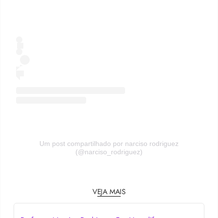
Um post compartilhado por narciso rodriguez
(@narciso_rodriguez)
VEJA MAIS