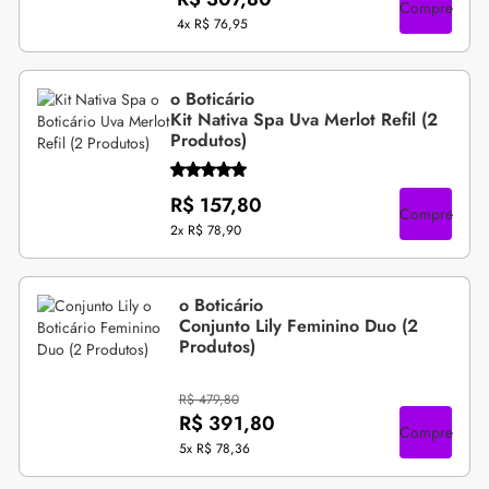
Compre
4x
R$ 76,95
o Boticário
Kit Nativa Spa Uva Merlot Refil (2
Produtos)
R$ 157,80
Compre
2x
R$ 78,90
o Boticário
Conjunto Lily Feminino Duo (2
Produtos)
R$ 479,80
R$ 391,80
Compre
5x
R$ 78,36