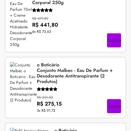
Corporal 250g
R$ 479,80
R$ 441,80
6x
R$ 73,63
Compre
o Boticário
Conjunto Malbec - Eau De Parfum +
Desodorante Antitranspirante (2
Produtos)
R$ 331,30
R$ 275,15
Compre
3x
R$ 91,72
o Boticário