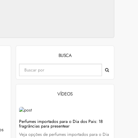
BUSCA
VÍDEOS
evitar
Perfumes importados para o Dia dos Pais: 18
Wella Colo
fragrâncias para presentear
cabelo colo
os
Veja opções de perfumes importados para o Dia
Descubra c