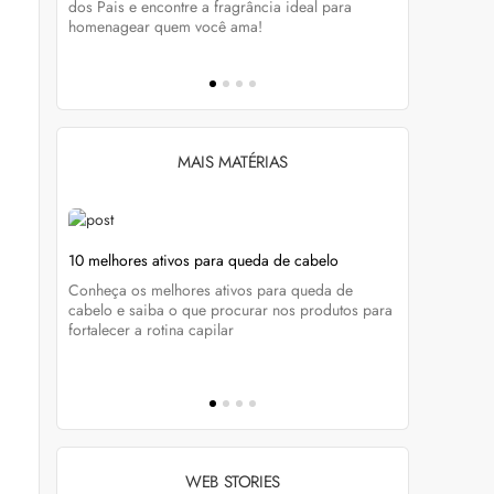
tá-lo e
dos Pais e encontre a fragrância ideal para
preservar a
homenagear quem você ama!
brilho dos
MAIS MATÉRIAS
ela
10 melhores ativos para queda de cabelo
Foliculite 
tratar
Conheça os melhores ativos para queda de
enda
Do diagnóst
cabelo e saiba o que procurar nos produtos para
cados e
Marcela Buc
fortalecer a rotina capilar
a foliculite
WEB STORIES