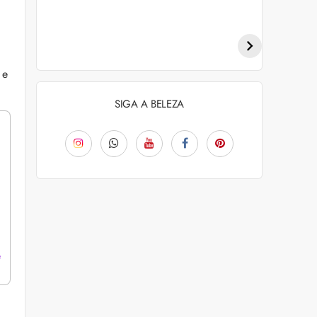
Penteados para
Tendências de
academia: dicas e
coloração capilar
inspiraçõess
para 2026
 e
SIGA A BELEZA
e