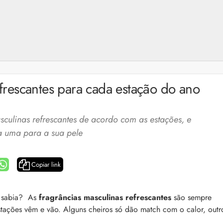
frescantes para cada estação do ano
sculinas refrescantes de acordo com as estações, e
a uma para a sua pele
Copiar link
a: 4 dicas e produtos
Queda de cabelo masculina: causas, como 
ê sabia? As
fragrâncias masculinas refrescantes
são sempre
e mais
stações vêm e vão. Alguns cheiros só dão match com o calor, outr
es revela 5 cuidados com a
A queda de cabelo masculina é um quadro
ir no dia a dia. Veja quais