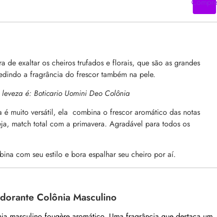
Compr
 de exaltar os cheiros trufados e florais, que são as grandes
edindo a fragrância do frescor também na pele.
 leveza é: Boticario Uomini Deo Colônia
 é muito versátil, ela combina o frescor aromático das notas
ja, match total com a primavera. Agradável para todos os
ina com seu estilo e bora espalhar seu cheiro por aí.
odorante Colônia Masculino
ia masculino fougère aromático. Uma fragrância que destaca um