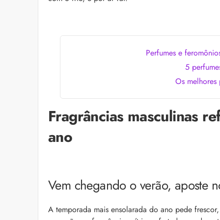
as recomendações d
Perfumes e feromônios
5 perfumes
Os melhores 
Fragrâncias masculinas re
Foliculite: o que é, 
Apesar de ser um qua
ano
pode trazer muitos i
la com essas dicas!
Vem chegando o verão, aposte nos
A temporada mais ensolarada do ano pede frescor, 