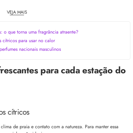
comum, e a boa notícia é que é possível tra
o barbeiro
minimizá-lo. Descubra como, aqui!
VEJA MAIS
: o que torna uma fragrância atraente?
 cítricos para usar no calor
perfumes nacionais masculinos
frescantes para cada estação do
como tratar e mais
Bond Repair: o que é a tecnologia e como 
reverte os danos do cabelo
dro comum, a foliculite
Com proposta de reparação profunda, ent
ncômodos. Saiba como tratá-
como Bond Repair age nos cabelos danifi
saiba como incluir a tecnologia na rotina
 cítricos
clima de praia e contato com a natureza. Para manter essa