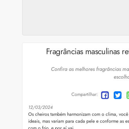
Fragrâncias masculinas re
Confira as melhores fragrâncias ma
escolh
Compartilhar:
12/03/2024
Cuidados com a barb
Os cheiros também harmonizam com o clima, voc
ideais, mas variam para cada pele e conforme as e
O expert Willy Moral
barba para você inclu
com o frio, e por aí vai.