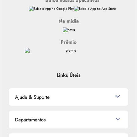
Baixe nossos aplicativos
Na mídia
Prêmio
Links Úteis
Ajuda & Suporte
Relacionamento com o Cliente
Departamentos
Política de Devolução
Política de Privacidade
Produtos para Cabelo
Proteja-se Contra Fraudes