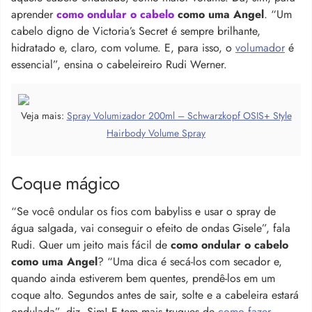
aprender
como ondular o cabelo
como uma Angel
. “Um
cabelo digno de Victoria’s Secret é sempre brilhante,
hidratado e, claro, com volume. E, para isso, o
volumador
é
essencial”, ensina o cabeleireiro Rudi Werner.
Veja mais:
Spray Volumizador 200ml – Schwarzkopf OSIS+ Style
Hairbody Volume Spray
Coque mágico
“Se você ondular os fios com babyliss e usar o spray de
água salgada, vai conseguir o efeito de ondas Gisele”, fala
Rudi. Quer um jeito mais fácil de
como ondular o cabelo
como uma Angel
? “Uma dica é secá-los com secador e,
quando ainda estiverem bem quentes, prendê-los em um
coque alto. Segundos antes de sair, solte e a cabeleira estará
ondulada”, diz. Sim! E tem mais truques de
como fazer