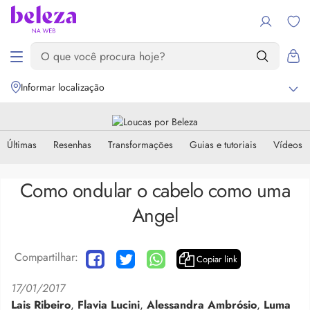
Informar localização
Últimas
Resenhas
Transformações
Guias e tutoriais
Vídeos
Como ondular o cabelo como uma
Angel
Compartilhar:
Copiar link
17/01/2017
Lais Ribeiro
,
Flavia Lucini
,
Alessandra Ambrósio
,
Luma