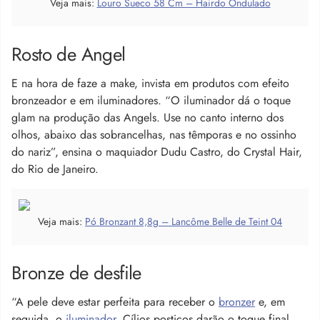
Veja mais:
Louro Sueco 58 Cm – Hairdo Ondulado
Rosto de Angel
E na hora de faze a make, invista em produtos com efeito
bronzeador e em iluminadores. “O iluminador dá o toque
glam na produção das Angels. Use no canto interno dos
olhos, abaixo das sobrancelhas, nas têmporas e no ossinho
do nariz”, ensina o maquiador Dudu Castro, do Crystal Hair,
do Rio de Janeiro.
Veja mais:
Pó Bronzant 8,8g – Lancôme Belle de Teint 04
Bronze de desfile
“A pele deve estar perfeita para receber o
bronzer
e, em
seguida, o
iluminador
. Cílios postiços darão o toque final,