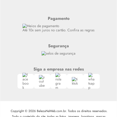
Últimas
Meus Pedidos
Resenhas
Alto luxo
Pagamento
Siga nosso canal no Whatsapp
Até 10x sem juros no cartão. Confira as regras
Segurança
Siga a empresa nas redes
Copyright © 2026 BelezaNaWeb.com.br. Todos os direitos reservados.
Todo o conteúdo do site, todas as fotos, imagens, logotipos, marcas,