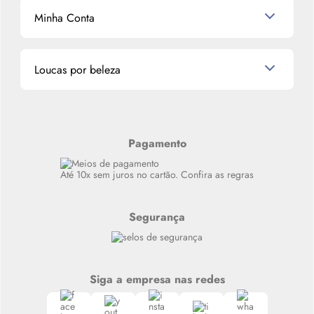
Mascavo
Cupom de Desconto
Nossas lojas
Minha Conta
La Vie Est Belle Lancôme
Quem somos
Miniaturas de Perfumes
Promoções de cupons
Dados Pessoais
Miniaturas de Produtos de Cabelo
Loucas por beleza
Meus endereços
Alterar Senha
Últimas
Meus Pedidos
Resenhas
Alto luxo
Pagamento
Siga nosso canal no Whatsapp
Até 10x sem juros no cartão. Confira as regras
Segurança
Siga a empresa nas redes