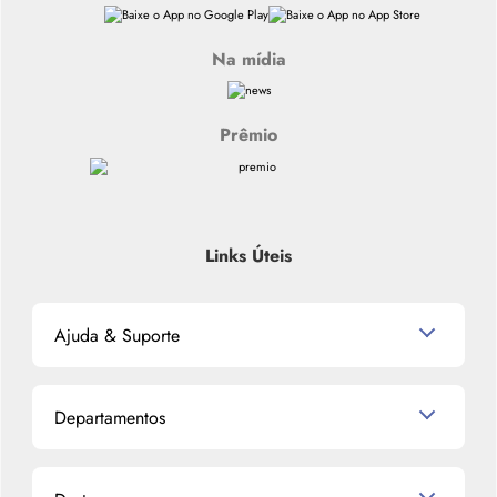
Na mídia
Prêmio
Links Úteis
Ajuda & Suporte
Relacionamento com o Cliente
Departamentos
Política de Devolução
Política de Privacidade
Produtos para Cabelo
Proteja-se Contra Fraudes