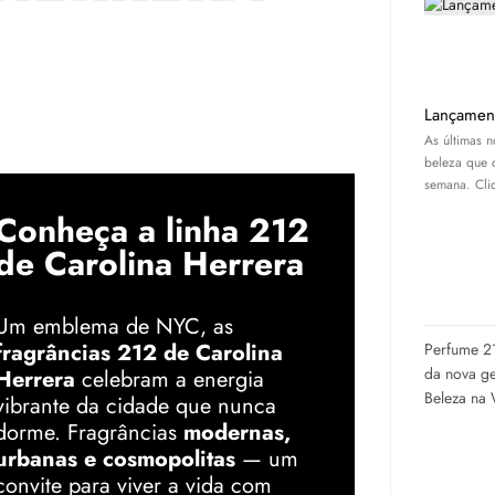
Lançamen
As últimas 
beleza que 
semana. Cliq
Perfume 2
da nova ge
Beleza na