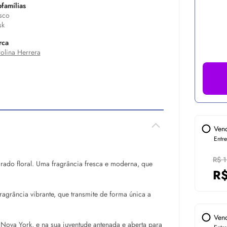
famílias
sco
sk
rca
olina Herrera
Ven
Entr
R$ 
rado floral. Uma fragrância fresca e moderna, que
R
fragrância vibrante, que transmite de forma única a
Ven
e Nova York, e na sua juventude antenada e aberta para