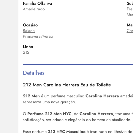
Família Olfativa
Sub
Amadeirado
Fre
Mu
Ocasião
Ma
Balada
Car
Primavera/Verão
Linha
212
Detalhes
212
Men
Carolina Herrera
Eau de Toilette
212
Men
é um perfume masculino
Carolina Herrera
amadei
representa uma nova geração.
O
Perfume 212
Men
NYC
, de
Carolina Herrera
, traz uma 
sofisticação, seriedade e elegância do homem da atualidade.
Esse perfume
212 NYC Masculino
é inspirado no lifestyle d