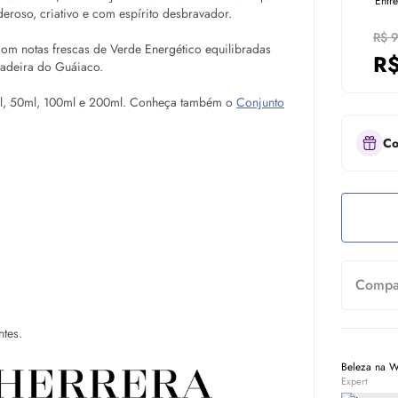
Entr
roso, criativo e com espírito desbravador.
R$ 
om notas frescas de Verde Energético equilibradas
R
Madeira do Guáiaco.
0ml, 50ml, 100ml e 200ml. Conheça também o
Conjunto
Co
Compar
ntes.
Beleza na 
Expert