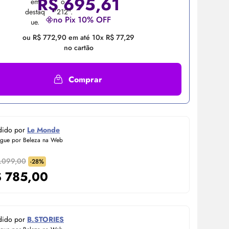
R$
695,61
no Pix 10% OFF
ou R$ 772,90 em até 10x R$ 77,29
no cartão
Comprar
dido por
Le Monde
egue por Beleza na Web
1.099,00
-28%
$
785,00
dido por
B.STORIES