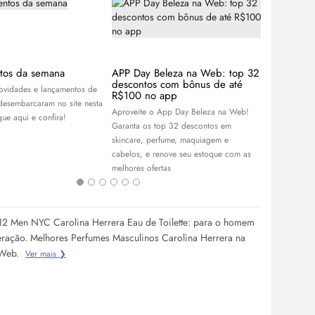
tos da semana
APP Day Beleza na Web: top 32
Alberto Mo
descontos com bônus de até
icônicas c
novidades e lançamentos de
R$100 no app
Icônico e ver
desembarcaram no site nesta
Aproveite o App Day Beleza na Web!
fragrâncias 
ue aqui e confira!
Garanta os top 32 descontos em
Veja uma lis
skincare
, perfume, maquiagem e
apaixonar!
cabelos, e renove seu estoque com as
melhores ofertas
12 Men NYC Carolina Herrera Eau de Toilette: para o homem
ração. Melhores Perfumes Masculinos Carolina Herrera na
 Web.
Ver mais ❯