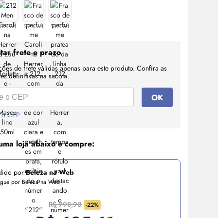
11% off
22% off
13% off
tar frete e prazo
ções de frete válidas apenas para este produto. Confira as
s definitivas na sacola.
OK
 o CEP
uma loja abaixo e compre:
dido por
Beleza na Web
egue por Beleza na Web
R$ 998,90
-22%