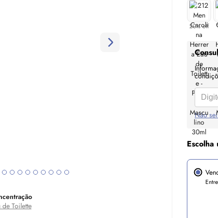
20% off
Consul
Informa
condiçõe
Não sei
Escolha 
Ven
Entr
ncentração
 de Toilette