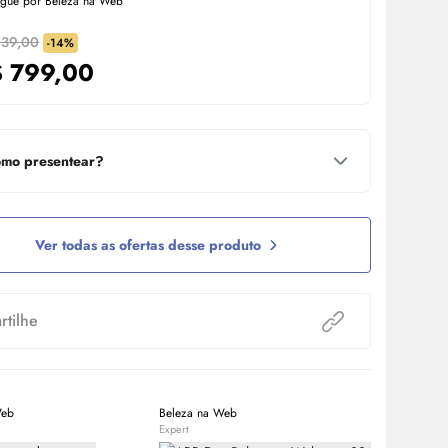
egue por Beleza na Web
939,00
-14%
$
799,00
mo presentear?
Ver todas as ofertas desse produto
tilhe
Web
Beleza na Web
Equipe Bele
Expert
Expert