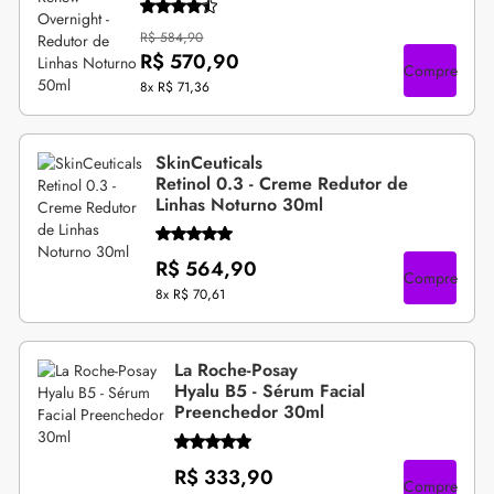
R$ 584,90
R$ 570,90
Compre
8x
R$ 71,36
SkinCeuticals
Retinol 0.3 - Creme Redutor de
Linhas Noturno 30ml
R$ 564,90
Compre
8x
R$ 70,61
La Roche-Posay
Hyalu B5 - Sérum Facial
Preenchedor 30ml
R$ 333,90
Compre