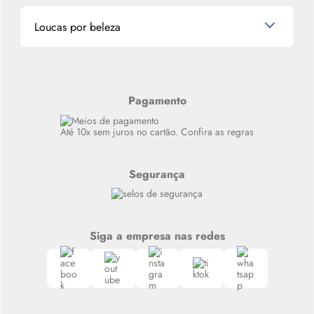
Promoções de cupons
Dados Pessoais
Miniaturas de Produtos de Cabelo
Loucas por beleza
Meus endereços
Alterar Senha
Últimas
Meus Pedidos
Resenhas
Alto luxo
Pagamento
Siga nosso canal no Whatsapp
Até 10x sem juros no cartão. Confira as regras
Segurança
Siga a empresa nas redes