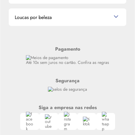
Miniaturas de Perfumes
Promoções de cupons
Dados Pessoais
Miniaturas de Produtos de Cabelo
Loucas por beleza
Meus endereços
Alterar Senha
Últimas
Meus Pedidos
Resenhas
Alto luxo
Pagamento
Siga nosso canal no Whatsapp
Até 10x sem juros no cartão. Confira as regras
Segurança
Siga a empresa nas redes