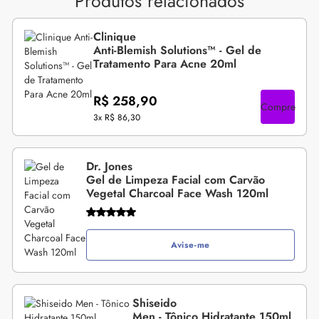
Produtos relacionados
Clinique
Anti-Blemish Solutions™ - Gel de
Tratamento Para Acne 20ml
R$ 258,90
Compre
3x
R$ 86,30
Dr. Jones
Gel de Limpeza Facial com Carvão
Vegetal Charcoal Face Wash 120ml
Avise-me
Shiseido
Men - Tônico Hidratante 150ml