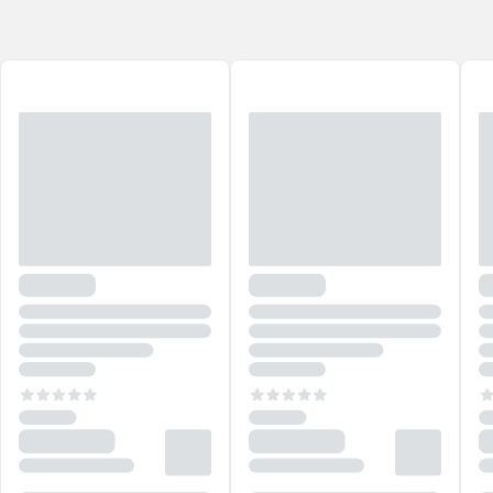
Todos os produtos da
Ciclo
são desenvolvidos com fórmulas
clean
fragrance
, veganas e
cruelty-free
, pensados para proporcionar
cuidado, bem-estar e momentos especiais para quem não abre mão
de se cuidar!