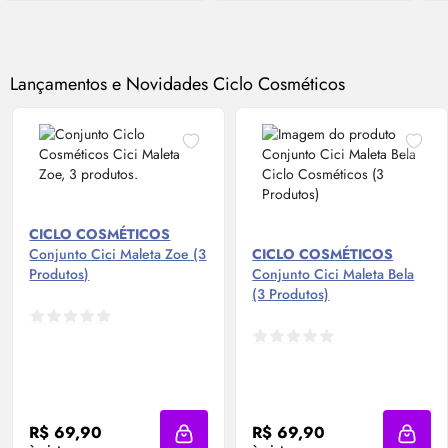
Lançamentos e Novidades Ciclo Cosméticos
CICLO COSMÉTICOS
Conjunto Cici Maleta Zoe (3
CICLO COSMÉTICOS
Produtos)
Conjunto Cici Maleta Bela
(3 Produtos)
R$ 69,90
R$ 69,90
Adicionar à sacola
Adicio