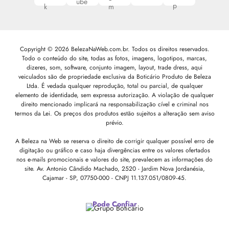
Copyright © 2026 BelezaNaWeb.com.br. Todos os direitos reservados.
Todo o conteúdo do site, todas as fotos, imagens, logotipos, marcas,
dizeres, som, software, conjunto imagem, layout, trade dress, aqui
veiculados são de propriedade exclusiva da Boticário Produto de Beleza
Ltda. É vedada qualquer reprodução, total ou parcial, de qualquer
elemento de identidade, sem expressa autorização. A violação de qualquer
direito mencionado implicará na responsabilização cível e criminal nos
termos da Lei. Os preços dos produtos estão sujeitos a alteração sem aviso
prévio.
A Beleza na Web se reserva o direito de corrigir qualquer possível erro de
digitação ou gráfico e caso haja divergências entre os valores ofertados
nos e-mails promocionais e valores do site, prevalecem as informações do
site.
Av. Antonio Cândido Machado, 2520 - Jardim Nova Jordanésia,
Cajamar - SP, 07750-000 -
CNPJ 11.137.051/0809-45.
Pode Confiar