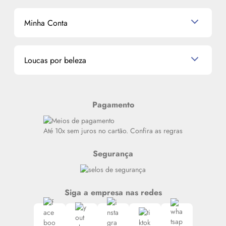
Shampoo
K-Beauty e J-Beauty
Dermocosméticos
Outlet
Mascavo
Cupom de Desconto
Nossas lojas
Minha Conta
La Vie Est Belle Lancôme
Quem somos
Miniaturas de Perfumes
Promoções de cupons
Dados Pessoais
Miniaturas de Produtos de Cabelo
Loucas por beleza
Meus endereços
Alterar Senha
Últimas
Meus Pedidos
Resenhas
Pagamento
Alto luxo
Siga nosso canal no Whatsapp
Até 10x sem juros no cartão. Confira as regras
Segurança
Siga a empresa nas redes