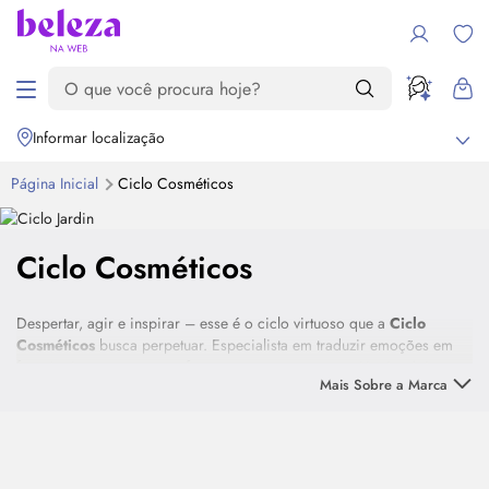
Informar localização
Página Inicial
Ciclo Cosméticos
Destaque
Ciclo Cosméticos
Despertar, agir e inspirar – esse é o ciclo virtuoso que a
Ciclo
Cosméticos
busca perpetuar. Especialista em traduzir emoções em
fragrâncias, a marca transforma sensações em experiências únicas.
Mais Sobre a Marca
Suas
fine fragrances
são criadas em parceria com as mais
renomadas casas de perfumaria do mundo, valorizando a liberdade
criativa dos perfumistas e explorando o que há de mais fascinante em
cada família olfativa.