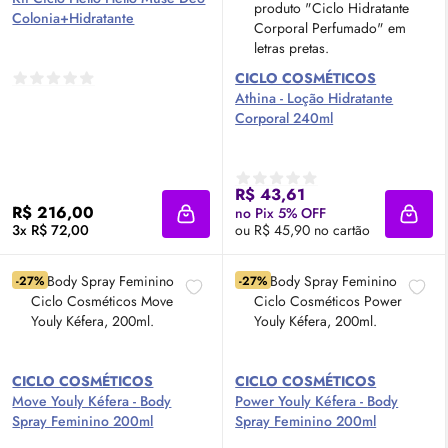
Colonia+Hidratante
CICLO COSMÉTICOS
Athina - Loção Hidratante
Corporal 240ml
R$ 43,61
R$ 216,00
no Pix 5% OFF
Adicionar à sacola
Adici
3x R$ 72,00
ou R$ 45,90 no cartão
-27%
-27%
CICLO COSMÉTICOS
CICLO COSMÉTICOS
Move Youly Kéfera -
Body
Power Youly Kéfera -
Body
Spray Feminino 200ml
Spray Feminino 200ml