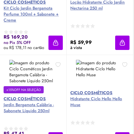
CICLO COSMÉTICOS
Loção Hidratante Ciclo Jardin
Kit Ciclo Jardin Bergamota
Nectarina 250 ml
Perfume 100ml + Sabonete +
Creme
R$ 169,20
R$ 59,99
no Pix 5% OFF
Adicionar à sacola
Adici
ou R$ 178,11 no cartão
à vista
+15%OFF NA SELEÇÃO
CICLO COSMÉTICOS
CICLO COSMÉTICOS
Hidratante Ciclo Hello Hello
Jardin Bergamota Calábria -
Muse
Sabonete Líquido 250ml
R$ 47,41