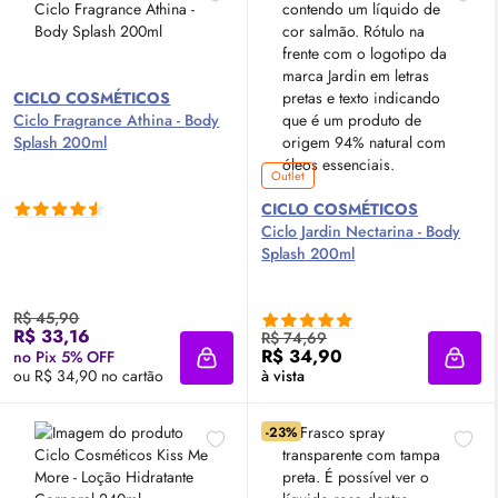
CICLO COSMÉTICOS
Ciclo Fragrance Athina -
Body
Splash
200ml
Outlet
CICLO COSMÉTICOS
Ciclo Jardin Nectarina -
Body
Splash
200ml
R$ 45,90
R$ 33,16
R$ 74,69
R$ 34,90
no Pix 5% OFF
Adicionar à sacola
Adici
ou R$ 34,90 no cartão
à vista
-23%