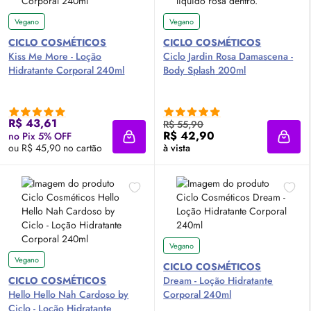
Vegano
Vegano
CICLO COSMÉTICOS
CICLO COSMÉTICOS
Kiss Me More - Loção
Ciclo Jardin Rosa Damascena -
Hidratante Corporal 240ml
Body
Splash
200ml
R$ 43,61
R$ 55,90
R$ 42,90
no Pix 5% OFF
Adicionar à sacola
Adici
ou R$ 45,90 no cartão
à vista
Vegano
Vegano
CICLO COSMÉTICOS
CICLO COSMÉTICOS
Dream - Loção Hidratante
Hello Hello Nah Cardoso by
Corporal 240ml
Ciclo - Loção Hidratante