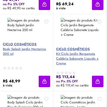
R$ 69,24
no Pix 5% OFF
Adicionar à sacola
Adici
ou R$ 49,90 no cartão
à vista
CICLO COSMÉTICOS
Body
Splash
Jardin Nectarina
CICLO COSMÉTICOS
200 ml
Kit Ciclo Jardin Bergamota
Calábria Sabonete Liquido +
Creme
R$ 113,44
R$ 48,99
no Pix 5% OFF
Adicionar à sacola
Adici
à vista
ou R$ 119,41 no cartão