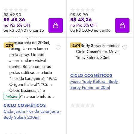
R$ 69,90
R$ 69,90
R$ 48,36
R$ 48,36
no Pix 5% OFF
no Pix 5% OFF
Adicionar à sacola
Adici
ou R$ 50,90 no cartão
ou R$ 50,90 no cartão
-23%
-26%
CICLO COSMÉTICOS
Move Youly Kéfera -
Body
Spray Feminino 30ml
Vegano
CICLO COSMÉTICOS
Ciclo Jardin Flor de Laranjeira -
Body
Splash
200ml