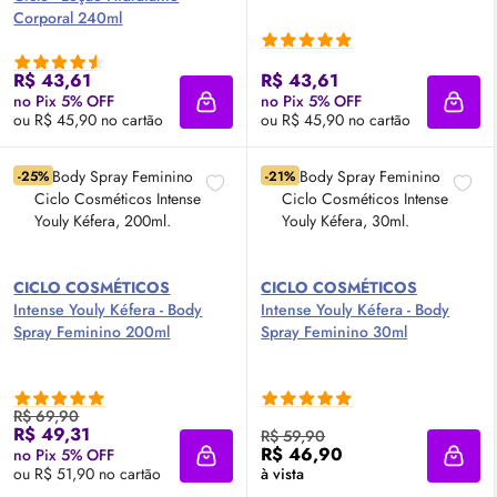
Corporal 240ml
R$ 43,61
R$ 43,61
no Pix 5% OFF
no Pix 5% OFF
Adicionar à sacola
Adici
ou R$ 45,90 no cartão
ou R$ 45,90 no cartão
-25%
-21%
CICLO COSMÉTICOS
CICLO COSMÉTICOS
Intense Youly Kéfera -
Body
Intense Youly Kéfera -
Body
Spray Feminino 200ml
Spray Feminino 30ml
R$ 69,90
R$ 49,31
R$ 59,90
R$ 46,90
no Pix 5% OFF
Adicionar à sacola
Adici
ou R$ 51,90 no cartão
à vista