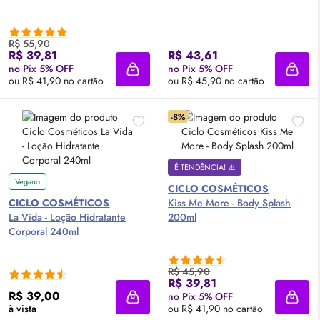
R$ 55,90
R$ 39,81
R$ 43,61
no Pix 5% OFF
no Pix 5% OFF
Adicionar à sacola
Adici
ou R$ 41,90 no cartão
ou R$ 45,90 no cartão
-8%
É TENDÊNCIA! ⚠️
Vegano
CICLO COSMÉTICOS
CICLO COSMÉTICOS
Kiss Me More -
Body
Splash
La Vida - Loção Hidratante
200ml
Corporal 240ml
R$ 45,90
R$ 39,81
R$ 39,00
no Pix 5% OFF
Adicionar à sacola
Adici
à vista
ou R$ 41,90 no cartão