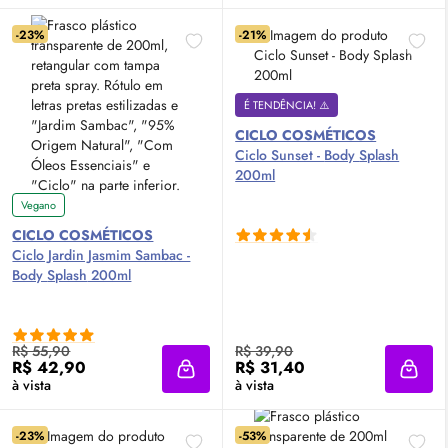
-23%
-21%
É TENDÊNCIA! ⚠️
CICLO COSMÉTICOS
Ciclo Sunset -
Body
Splash
200ml
Vegano
CICLO COSMÉTICOS
Ciclo Jardin Jasmim Sambac -
Body
Splash
200ml
R$ 55,90
R$ 39,90
R$ 42,90
R$ 31,40
Adicionar à sacola
Adici
à vista
à vista
-23%
-53%