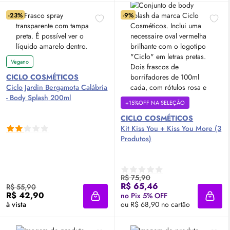
-23%
-9%
Vegano
CICLO COSMÉTICOS
Ciclo Jardin Bergamota Calábria
-
Body
Splash
200ml
+15%OFF NA SELEÇÃO
CICLO COSMÉTICOS
Kit Kiss You + Kiss You More (3
Produtos)
R$ 75,90
R$ 65,46
R$ 55,90
R$ 42,90
no Pix 5% OFF
Adicionar à sacola
Adici
à vista
ou R$ 68,90 no cartão