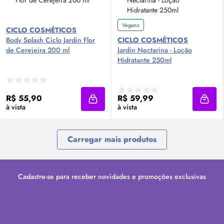
Vegano
CICLO COSMÉTICOS
Body
Splash
Ciclo Jardin Flor
CICLO COSMÉTICOS
de Cerejeira 200 ml
Jardin Nectarina - Loção
Hidratante 250ml
R$ 55,90
R$ 59,99
Adicionar à sacola
Adici
à vista
à vista
Carregar mais produtos
Cadastre-se para receber novidades e promoções exclusivas