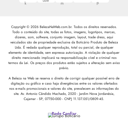
Copyright © 2026 BelezaNaWeb.com.br. Todos os direitos reservados.
Todo o conteúdo do site, todas as fotos, imagens, logotipos, marcas,
dizeres, som, software, conjunto imagem, layout, trade dress, aqui
veiculados são de propriedade exclusiva da Boticário Produto de Beleza
Ltda. É vedada qualquer reprodução, total ou parcial, de qualquer
elemento de identidade, sem expressa autorização. A violação de qualquer
direito mencionado implicará na responsabilização cível e criminal nos
termos da Lei. Os preços dos produtos estão sujeitos a alteração sem aviso
prévio.
A Beleza na Web se reserva o direito de corrigir qualquer possível erro de
digitação ou gráfico e caso haja divergências entre os valores ofertados
nos e-mails promocionais e valores do site, prevalecem as informações do
site.
Av. Antonio Cândido Machado, 2520 - Jardim Nova Jordanésia,
Cajamar - SP, 07750-000 -
CNPJ 11.137.051/0809-45.
Pode Confiar