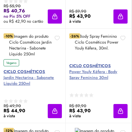
R$ 55,90
R$ 40,76
R$ 59,90
R$ 43,90
no Pix 5% OFF
Adicionar à sacola
Adici
ou R$ 42,90 no cartão
à vista
-10%
-26%
Vegano
CICLO COSMÉTICOS
CICLO COSMÉTICOS
Power Youly Kéfera -
Body
Jardin Nectarina - Sabonete
Spray Feminino 30ml
Líquido 250ml
R$ 49,90
R$ 59,90
R$ 44,90
R$ 43,90
Adicionar à sacola
Adici
à vista
à vista
-12%