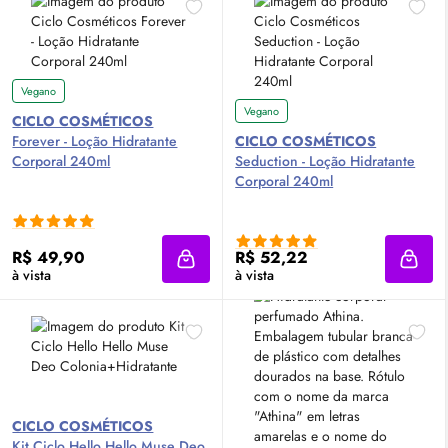
Vegano
Vegano
CICLO COSMÉTICOS
Forever - Loção Hidratante
CICLO COSMÉTICOS
Corporal 240ml
Seduction - Loção Hidratante
Corporal 240ml
R$ 49,90
R$ 52,22
Adicionar à sacola
Adici
à vista
à vista
CICLO COSMÉTICOS
Kit Ciclo Hello Hello Muse Deo