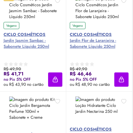
Vegano
Vegano
CICLO COSMÉTICOS
CICLO COSMÉTICOS
Jardin Jasmim Sambac -
Jardin Flor de Laranjeira -
Sabonete Líquido 250ml
Sabonete Líquido 250ml
R$ 49,90
R$ 49,90
R$ 41,71
R$ 46,46
no Pix 5% OFF
no Pix 5% OFF
Adicionar à sacola
Adici
ou R$ 43,90 no cartão
ou R$ 48,90 no cartão
CICLO COSMÉTICOS