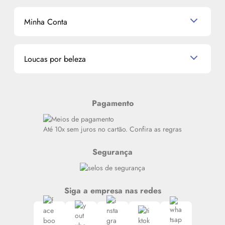
Shampoo
K-Beauty e J-Beauty
Dermocosméticos
Outlet
Mascavo
Cupom de Desconto
Nossas lojas
Minha Conta
La Vie Est Belle Lancôme
Quem somos
Miniaturas de Perfumes
Promoções de cupons
Dados Pessoais
Miniaturas de Produtos de Cabelo
Loucas por beleza
Meus endereços
Alterar Senha
Últimas
Meus Pedidos
Resenhas
Pagamento
Alto luxo
Siga nosso canal no Whatsapp
Até 10x sem juros no cartão. Confira as regras
Segurança
Siga a empresa nas redes