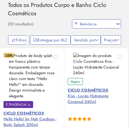
Todos os Produtos Corpo e Banho Ciclo
Cosméticos
(50 resultados)
Filtros
Entregue por BLZ
Vendido por
Preços
-25%
Vegano
CICLO COSMÉTICOS
Kiss - Loção Hidratante
Corporal 240ml
É TENDÊNCIA! ⚠️
CICLO COSMÉTICOS
Hello Hello! by Nah Cardoso -
Body
Splash
200ml