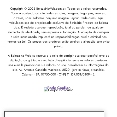
Copyright © 2026 BelezaNaWeb.com.br. Todos os direitos reservados.
Todo o conteúdo do site, todas as fotos, imagens, logotipos, marcas,
dizeres, som, software, conjunto imagem, layout, trade dress, aqui
veiculados são de propriedade exclusiva da Boticário Produto de Beleza
Ltda. É vedada qualquer reprodução, total ou parcial, de qualquer
elemento de identidade, sem expressa autorização. A violação de qualquer
direito mencionado implicará na responsabilização cível e criminal nos
termos da Lei. Os preços dos produtos estão sujeitos a alteração sem aviso
prévio.
A Beleza na Web se reserva o direito de corrigir qualquer possível erro de
digitação ou gráfico e caso haja divergências entre os valores ofertados
nos e-mails promocionais e valores do site, prevalecem as informações do
site.
Av. Antonio Cândido Machado, 2520 - Jardim Nova Jordanésia,
Cajamar - SP, 07750-000 -
CNPJ 11.137.051/0809-45.
Pode Confiar