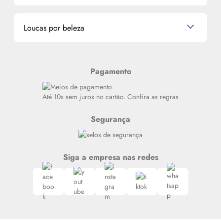
Miniaturas de Perfumes
Promoções de cupons
Dados Pessoais
Miniaturas de Produtos de Cabelo
Loucas por beleza
Meus endereços
Alterar Senha
Últimas
Meus Pedidos
Resenhas
Pagamento
Alto luxo
Siga nosso canal no Whatsapp
Até 10x sem juros no cartão. Confira as regras
Segurança
Siga a empresa nas redes