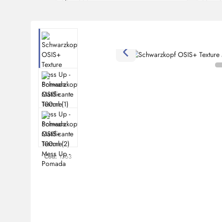
Cod:
1363