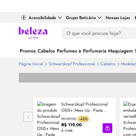
Acessibilidade
Grupo Boticário
Nossas Lojas
Promos
Cabelos
Perfumes e Perfumaria
Maquiagem
Página Inicial
Schwarzkopf Professional
Cabelos
Modela
Schwarzkopf Professional
OSIS+ Mess Up - Pasta
Matificante 100ml
R$ 209,00
-43%
R$ 119,00
à vista
Adicionar à sa