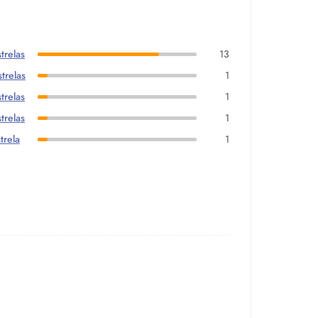
trelas
13
trelas
1
trelas
1
trelas
1
trela
1