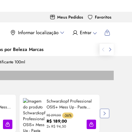
Meus Pedidos
Favoritos
Informar localização
Entrar
as por Beleza
Marcas
ificante 100ml
Schwarzkopf Professional
Mess
OSIS+ Mess Up - Pasta
Matificante 100ml + Flexwax
R$ 299,00
-36%
R
- Cera Modeladora 85ml
R$ 189,00
2x R$ 94,50
2
Adicionar à sacola
Adicionar à sacola