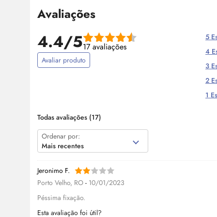
Avaliações
4.4/5
5 Es
17 avaliações
4 Es
Avaliar produto
3 Es
2 Es
1 Es
Todas avaliações
(17)
Ordenar por:
Mais recentes
Jeronimo F.
Porto Velho, RO
-
10/01/2023
Péssima fixação.
Esta avaliação foi útil?