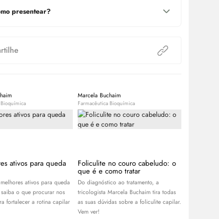
mo presentear?
tilhe
chaim
Marcela Buchaim
Equipe Bele
 Bioquímica
Farmacêutica Bioquímica
Expert
es ativos para queda
Foliculite no couro cabeludo: o
Bond Repa
que é e como tratar
tecnologia
danos do 
melhores ativos para queda
Do diagnóstico ao tratamento, a
Com propost
 saiba o que procurar nos
tricologista Marcela Buchaim tira todas
entenda com
a fortalecer a rotina capilar
as suas dúvidas sobre a foliculite capilar.
cabelos dani
Vem ver!