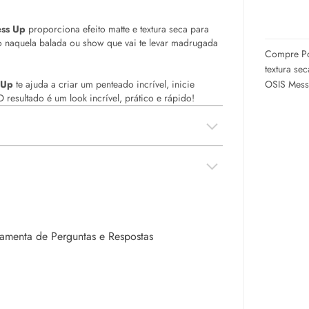
ess Up
proporciona efeito matte e textura seca para
 naquela balada ou show que vai te levar madrugada
Compre Po
textura se
OSIS Mess
 Up
te ajuda a criar um penteado incrível, inicie
 O resultado é um
look
incrível, prático e rápido!
rramenta de Perguntas e Respostas