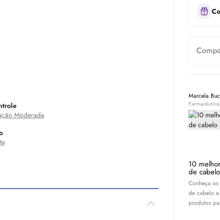
Co
Compar
Marcela Bu
Farmacêutica
trole
ação Moderada
o
ta
10 melhor
de cabelo
Conheça os 
de cabelo e
produtos par