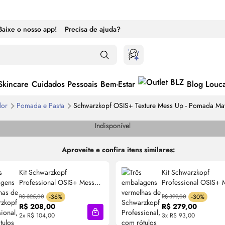
Baixe o nosso app!
Precisa de ajuda?
Skincare
Cuidados Pessoais
Bem-Estar
Blog Louc
dor
Pomada e Pasta
Schwarzkopf OSIS+ Texture Mess Up - Pomada Mat
Indisponível
Aproveite e confira itens similares:
Kit Schwarzkopf
Kit Schwarzkopf
Professional OSIS+ Mess
Professional OSIS+ 
Up (2 Unidades)
Up (3 Unidades)
R$ 325,00
-36%
R$ 399,00
-30%
R$ 208,00
R$ 279,00
2x R$ 104,00
3x R$ 93,00
cola
Adicionar à sacola