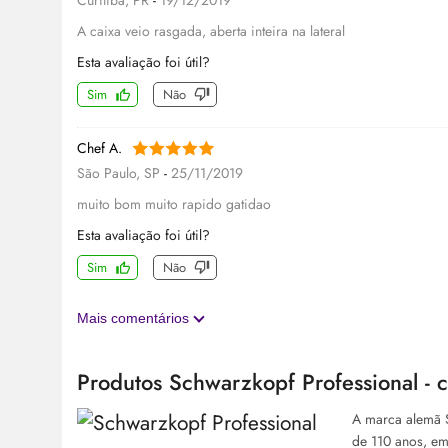
Curitiba, PR
-
19/12/2019
A caixa veio rasgada, aberta inteira na lateral
Esta avaliação foi útil?
Sim
Não
Chef A.
São Paulo, SP
-
25/11/2019
muito bom muito rapido gatidao
Esta avaliação foi útil?
Sim
Não
Mais comentários
Produtos Schwarzkopf Professional - 
A marca alemã S
de 110 anos, em