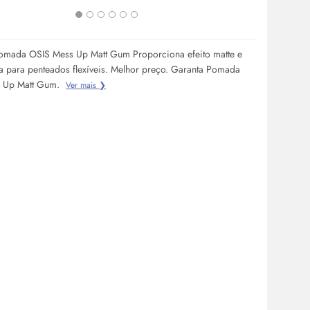
a tecnologia 
mada OSIS Mess Up Matt Gum Proporciona efeito matte e
ca para penteados flexíveis. Melhor preço. Garanta Pomada
 Up Matt Gum.
Ver mais ❯