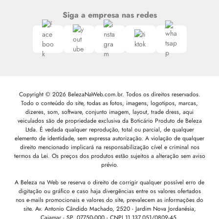
Siga a empresa nas redes
Copyright © 2026 BelezaNaWeb.com.br. Todos os direitos reservados.
Todo o conteúdo do site, todas as fotos, imagens, logotipos, marcas,
dizeres, som, software, conjunto imagem, layout, trade dress, aqui
veiculados são de propriedade exclusiva da Boticário Produto de Beleza
Ltda. É vedada qualquer reprodução, total ou parcial, de qualquer
elemento de identidade, sem expressa autorização. A violação de qualquer
direito mencionado implicará na responsabilização cível e criminal nos
termos da Lei. Os preços dos produtos estão sujeitos a alteração sem aviso
prévio.
A Beleza na Web se reserva o direito de corrigir qualquer possível erro de
digitação ou gráfico e caso haja divergências entre os valores ofertados
nos e-mails promocionais e valores do site, prevalecem as informações do
site.
Av. Antonio Cândido Machado, 2520 - Jardim Nova Jordanésia,
Cajamar - SP, 07750-000 -
CNPJ 11.137.051/0809-45.