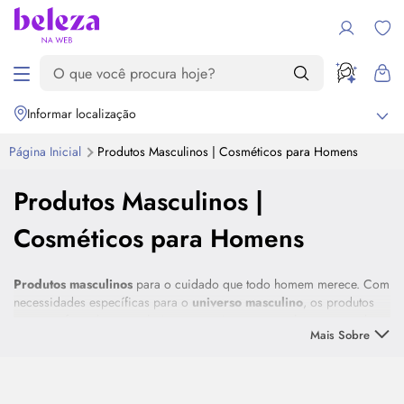
Informar localização
Página Inicial
Produtos Masculinos | Cosméticos para Homens
Produtos Masculinos |
Cosméticos para Homens
Produtos masculinos
para o cuidado que todo homem merece. Com
necessidades específicas para o
universo masculino
, os produtos
possuem formulação exclusivas com ativos que combatem a queda
Mais Sobre
dos cabelos, modelam a barba com excelência e até mesmo auxiliam
em uma rotina de
skincare
descomplicada. Encontre perfumes
Destaque
nacionais e importados, produtos para cabelos, óleos para barba e
produtos para seu
skincare
nessa seleção. Confira!