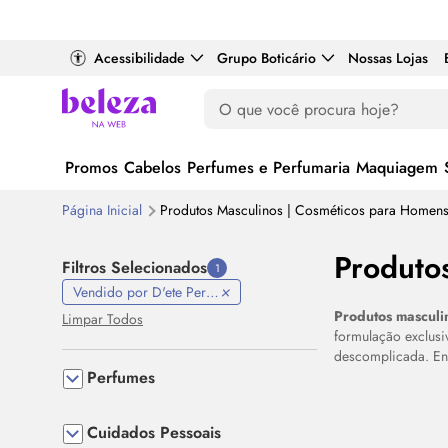
Acessibilidade
Grupo Boticário
Nossas Lojas
Promos
Cabelos
Perfumes e Perfumaria
Maquiagem
Página Inicial
Produtos Masculinos | Cosméticos para Homen
Produto
Filtros Selecionados
1
Vendido por D'ete Perfumaria
Produtos masculi
Limpar Todos
formulação exclus
descomplicada. Enc
Perfumes
Destaque
Cuidados Pessoais