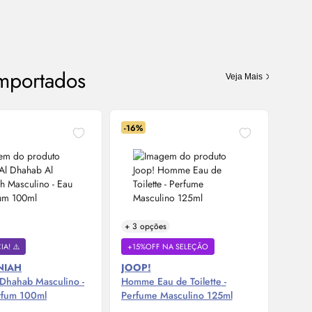
Importados
Veja Mais
-16%
-40%
+ 3 opções
A! ⚠️
+15%OFF NA SELEÇÃO
🎁 D
NIAH
JOOP!
LATT
 Dhahab Masculino -
Homme
Eau de Toilette
-
Fakha
rfum
100ml
Perfume Masculino 125ml
Perf