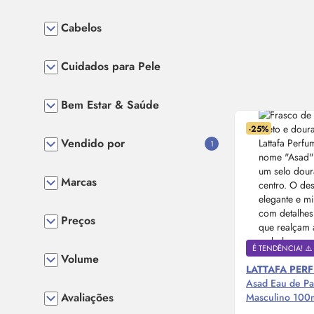
Cabelos
Cuidados para Pele
Bem Estar & Saúde
-25%
Vendido por
1
Marcas
Preços
É TENDÊNCIA! ⚠️
Volume
LATTAFA PER
Asad
Eau de P
Avaliações
Masculino 100