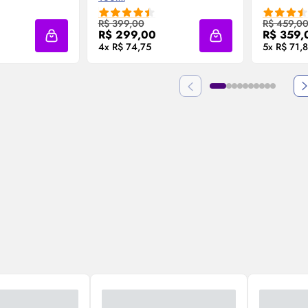
 Agora ❯
Compre Agora ❯
Co
R$ 399,00
R$ 459,0
R$ 299,00
R$ 359,
Adicionar à sacola
Adicionar à sacola
4x R$ 74,75
5x R$ 71,