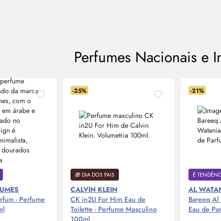
Perfumes Nacionais e 
-25%
-21%
🎁 DIA DOS PAIS
É TENDÊNCI
FUMES
CALVIN KLEIN
AL WATA
arfum
- Perfume
CK in2U For Him
Eau de
Bareeq Al
ml
Toilette
- Perfume Masculino
Eau de Pa
100ml