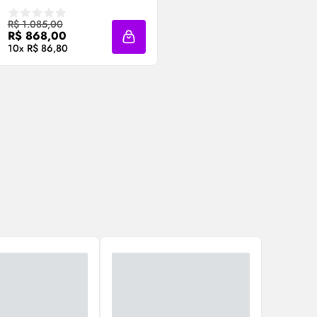
Compre Agora ❯
R$ 1.085,00
R$ 868,00
Adicionar à sacola
10x R$ 86,80