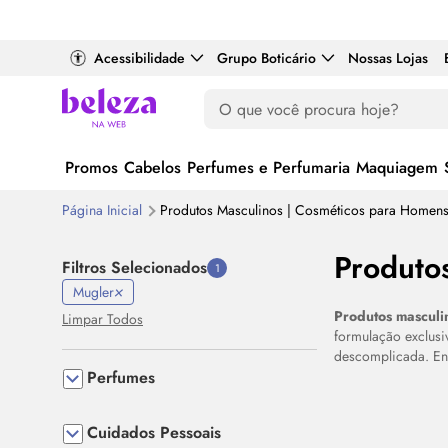
Acessibilidade
Grupo Boticário
Nossas Lojas
Promos
Cabelos
Perfumes e Perfumaria
Maquiagem
Página Inicial
Produtos Masculinos | Cosméticos para Homen
Produto
Filtros Selecionados
1
Mugler
Produtos masculi
Limpar Todos
formulação exclus
descomplicada. Enc
Perfumes
Destaque
Cuidados Pessoais