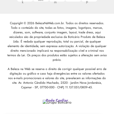
Copyright © 2026 BelezaNaWeb.com.br. Todos os direitos reservados.
Todo o conteúdo do site, todas as fotos, imagens, logotipos, marcas,
dizeres, som, software, conjunto imagem, layout, trade dress, aqui
veiculados são de propriedade exclusiva da Boticário Produto de Beleza
Ltda. É vedada qualquer reprodução, total ou parcial, de qualquer
elemento de identidade, sem expressa autorização. A violação de qualquer
direito mencionado implicará na responsabilização cível e criminal nos
termos da Lei. Os preços dos produtos estão sujeitos a alteração sem aviso
prévio.
A Beleza na Web se reserva o direito de corrigir qualquer possível erro de
digitação ou gráfico e caso haja divergências entre os valores ofertados
nos e-mails promocionais e valores do site, prevalecem as informações do
site.
Av. Antonio Cândido Machado, 2520 - Jardim Nova Jordanésia,
Cajamar - SP, 07750-000 -
CNPJ 11.137.051/0809-45.
Pode Confiar