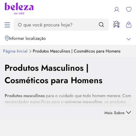
Informar localização
Página Inicial
Produtos Masculinos | Cosméticos para Homens
Produtos Masculinos |
Cosméticos para Homens
Produtos masculinos
para o cuidado que todo homem merece. Com
necessidades específicas para o
universo masculino
, os produtos
possuem formulação exclusivas com ativos que combatem a queda
Mais Sobre
dos cabelos, modelam a barba com excelência e até mesmo auxiliam
em uma rotina de
skincare
descomplicada. Encontre perfumes
Destaque
nacionais e importados, produtos para cabelos, óleos para barba e
produtos para seu
skincare
nessa seleção. Confira!