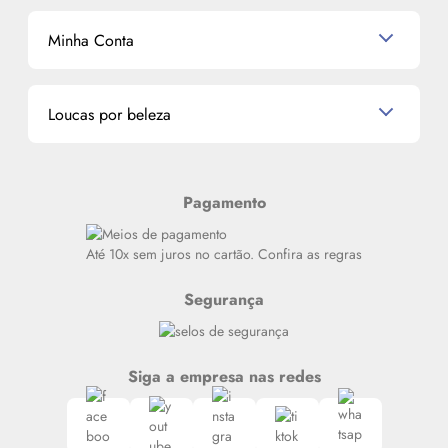
Shampoo
K-Beauty e J-Beauty
Dermocosméticos
Outlet
Mascavo
Cupom de Desconto
Nossas lojas
Minha Conta
La Vie Est Belle Lancôme
Quem somos
Miniaturas de Perfumes
Promoções de cupons
Dados Pessoais
Miniaturas de Produtos de Cabelo
Loucas por beleza
Meus endereços
Alterar Senha
Últimas
Meus Pedidos
Resenhas
Pagamento
Alto luxo
Siga nosso canal no Whatsapp
Até 10x sem juros no cartão. Confira as regras
Segurança
Siga a empresa nas redes