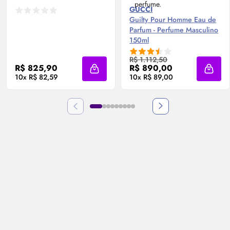
GUCCI
Guilty Pour Homme
Eau de
Parfum
- Perfume Masculino
150ml
R$ 1.112,50
R$ 825,90
R$ 890,00
Adicionar à sacola
Adicio
10x R$ 82,59
10x R$ 89,00