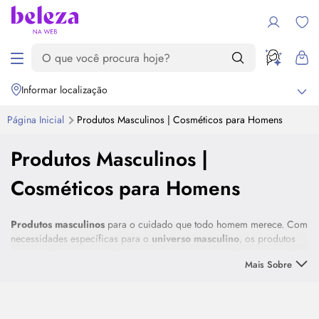
Informar localização
Página Inicial
Produtos Masculinos | Cosméticos para Homens
Produtos Masculinos |
Cosméticos para Homens
Produtos masculinos
para o cuidado que todo homem merece. Com
necessidades específicas para o
universo masculino
, os produtos
possuem formulação exclusivas com ativos que combatem a queda
Mais Sobre
dos cabelos, modelam a barba com excelência e até mesmo auxiliam
em uma rotina de
skincare
descomplicada. Encontre perfumes
Destaque
nacionais e importados, produtos para cabelos, óleos para barba e
produtos para seu
skincare
nessa seleção. Confira!