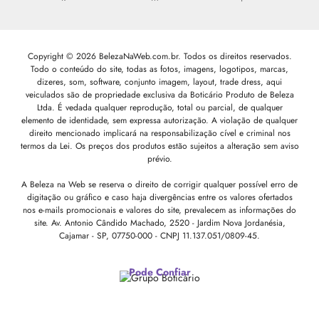
Copyright © 2026 BelezaNaWeb.com.br. Todos os direitos reservados.
Todo o conteúdo do site, todas as fotos, imagens, logotipos, marcas,
dizeres, som, software, conjunto imagem, layout, trade dress, aqui
veiculados são de propriedade exclusiva da Boticário Produto de Beleza
Ltda. É vedada qualquer reprodução, total ou parcial, de qualquer
elemento de identidade, sem expressa autorização. A violação de qualquer
direito mencionado implicará na responsabilização cível e criminal nos
termos da Lei. Os preços dos produtos estão sujeitos a alteração sem aviso
prévio.
A Beleza na Web se reserva o direito de corrigir qualquer possível erro de
digitação ou gráfico e caso haja divergências entre os valores ofertados
nos e-mails promocionais e valores do site, prevalecem as informações do
site.
Av. Antonio Cândido Machado, 2520 - Jardim Nova Jordanésia,
Cajamar - SP, 07750-000 -
CNPJ 11.137.051/0809-45.
Pode Confiar