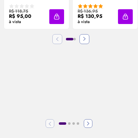
R$ 118,75
R$ 136,95
R$ 95,00
R$ 130,95
Adicionar à sacola
Adicio
à vista
à vista