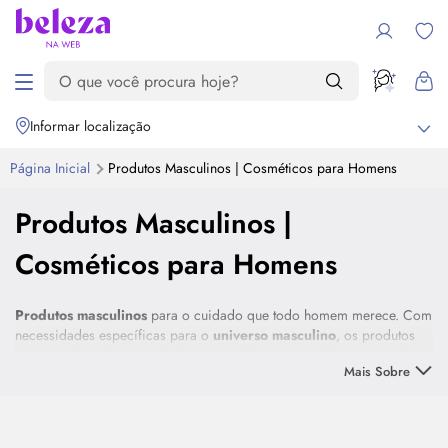
Informar localização
Página Inicial
Produtos Masculinos | Cosméticos para Homens
Produtos Masculinos |
Cosméticos para Homens
Produtos masculinos
para o cuidado que todo homem merece. Com
necessidades específicas para o
universo masculino
, os produtos
possuem formulação exclusivas com ativos que combatem a queda
Mais Sobre
dos cabelos, modelam a barba com excelência e até mesmo auxiliam
em uma rotina de
skincare
descomplicada. Encontre perfumes
Destaque
nacionais e importados, produtos para cabelos, óleos para barba e
produtos para seu
skincare
nessa seleção. Confira!