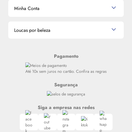
Mascavo
Cupom de Desconto
Nossas lojas
Minha Conta
La Vie Est Belle Lancôme
Quem somos
Miniaturas de Perfumes
Promoções de cupons
Dados Pessoais
Miniaturas de Produtos de Cabelo
Loucas por beleza
Meus endereços
Alterar Senha
Últimas
Meus Pedidos
Resenhas
Pagamento
Alto luxo
Siga nosso canal no Whatsapp
Até 10x sem juros no cartão. Confira as regras
Segurança
Siga a empresa nas redes