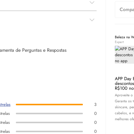
Compar
Beleza na 
Expert
rramenta de Perguntas e Respostas
APP Day 
desconto
R$100 no
Aproveite o
Garanta os 
trelas
3
skincare
, pe
cabelos, e 
trelas
0
melhores ofe
trelas
0
trelas
0