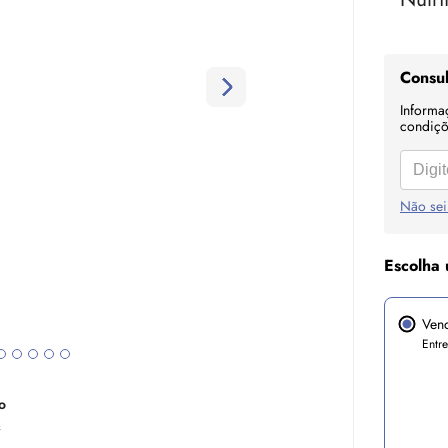
Consul
Informa
condiçõe
Não sei
Escolha 
Ven
Entr
o
s