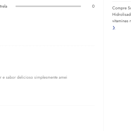
trela
0
Compre Su
Hidrolisad
vitaminas 
❯
 e sabor delicioso simplesmente amei