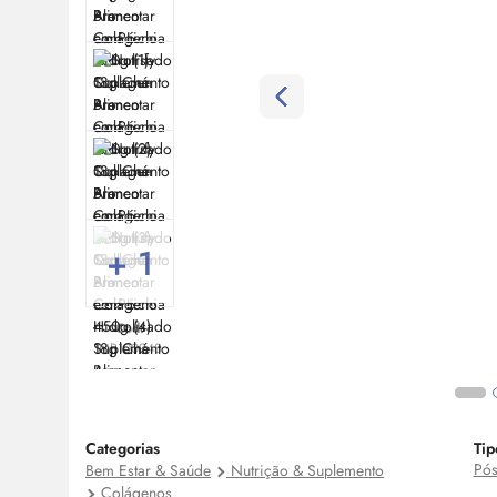
+ 1
Cod:
MP100948
Categorias
Tip
Pó
Bem Estar & Saúde
Nutrição & Suplemento
Colágenos