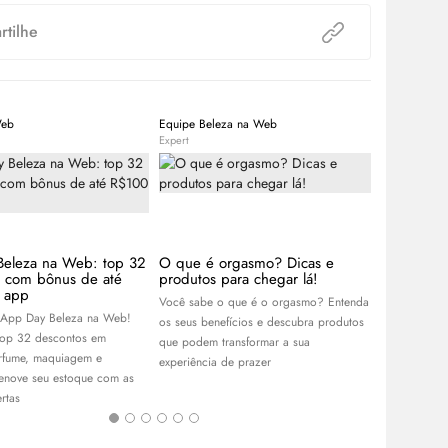
tilhe
Web
Equipe Beleza na Web
Beleza na W
Expert
Expert
Beleza na Web: top 32
O que é orgasmo? Dicas e
Lançament
s com bônus de até
produtos para chegar lá!
As últimas n
 app
Você sabe o que é o orgasmo? Entenda
beleza que d
 App Day Beleza na Web!
os seus benefícios e descubra produtos
semana. Cliq
top 32 descontos em
que podem transformar a sua
rfume, maquiagem e
experiência de prazer
renove seu estoque com as
rtas