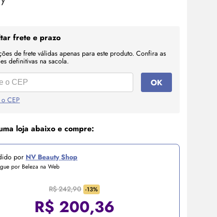
tar frete e prazo
ções de frete válidas apenas para este produto. Confira as
s definitivas na sacola.
OK
 o CEP
uma loja abaixo e compre:
dido por
NV Beauty Shop
egue por Beleza na Web
R$ 242,90
-13%
R$
200,36