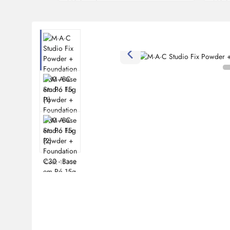
Cod:
18302