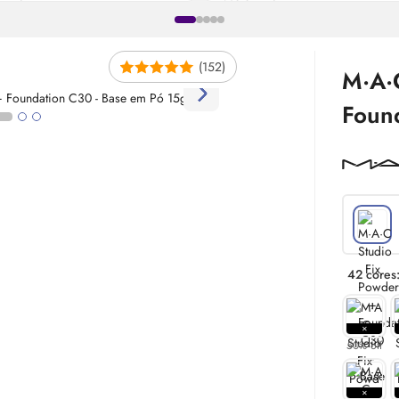
(152)
M·A·
Foun
42 cores
50% off