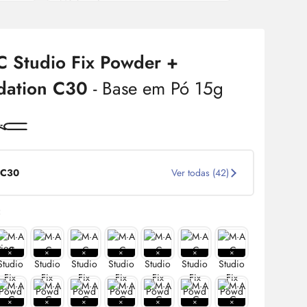
C Studio Fix Powder +
dation C30
- Base em Pó 15g
C30
Ver todas (42)
: