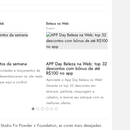
Web
Beleza na Web
Equipe Bele
Expert
Expert
tos da semana
APP Day Beleza na Web: top 32
Sade Adu:
descontos com bônus de até
cantora q
novidades e lançamentos de
R$100 no app
gerações
desembarcaram no site nesta
Aproveite o App Day Beleza na Web!
Já ouviu fala
ue aqui e confira!
Garanta os top 32 descontos em
Descubra tud
skincare
, perfume, maquiagem e
cantora Sade
cabelos, e renove seu estoque com as
redes sociai
melhores ofertas
e
make
tudio Fix Powder + Foundation, as cores mais desejadas.