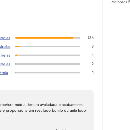
Melhores 
trelas
136
trelas
9
trelas
4
trelas
2
trela
1
obertura média, textura aveludada e acabamento
te e proporciona um resultado bonito durante todo