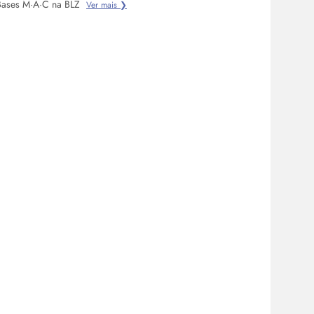
Bases M·A·C na BLZ
Ver mais ❯