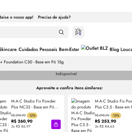
Baixe o nosso app!
Precisa de ajuda?
Skincare
Cuidados Pessoais
Bem-Estar
Blog Louc
 + Foundation C30 - Base em Pó 15g
Indisponível
Aproveite e confira itens similares:
M·A·C Studio Fix Powder
M·A·C Studio Fix Po
Plus NC35 - Base em Pó
Plus C3.5 - Base em
12g
R$ 298,90
-12%
R$ 298,90
-15%
R$ 260,90
R$ 253,90
3x R$ 86,97
3x R$ 84,63
cola
Adicionar à sacola