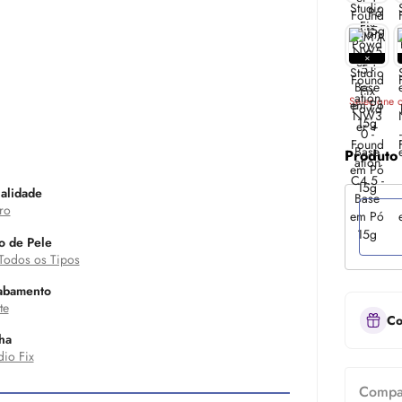
Selecione o
Produto
alidade
ro
o de Pele
Todos os Tipos
abamento
te
Co
ha
dio Fix
Compar