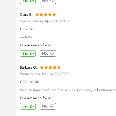
Sim
Não
Clara B.
Laje do Muriaé, RJ
-
18/03/2025
COR: N5
perfeito
Esta avaliação foi útil?
Sim
Não
Bárbara O.
Parauapebas, PA
-
14/03/2025
COR: NC30
Produto impecável, não fico sem ele por nada, cobertura mar
Esta avaliação foi útil?
Sim
Não