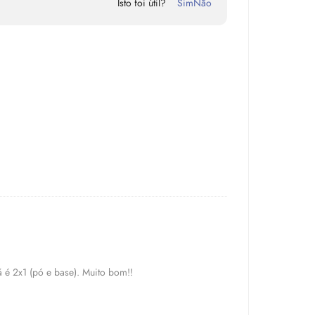
Isto foi útil?
Sim
Não
á é 2x1 (pó e base). Muito bom!!