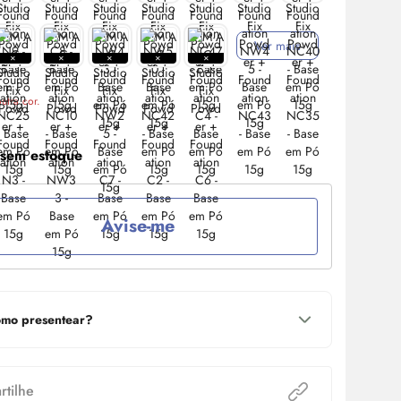
Ver mais
utra cor.
 sem estoque
Avise-me
mo presentear?
tilhe