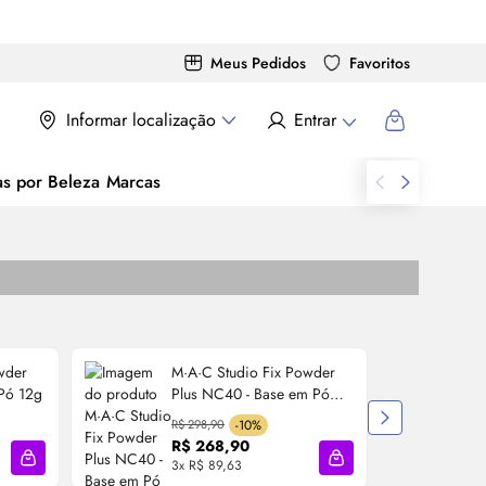
Meus Pedidos
Favoritos
Informar localização
Entrar
as por Beleza
Marcas
wder
M·A·C Studio Fix Powder
 Pó 12g
Plus NC40 - Base em Pó
S
12g
R$ 298,90
-10%
R$ 268,90
3x R$ 89,63
3
Adicionar à sacola
Adicionar à sacola