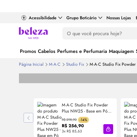
Acessibilidade
Grupo Boticário
Nossas Lojas
Promos
Cabelos
Perfumes e Perfumaria
Maquiagem
Página Inicial
M·A·C
Studio Fix
M·A·C Studio Fix Powder
M·A·C Studio Fix Powder
Plus NW25 - Base em Pó
12g
R$ 298,90
-14%
R$ 256,90
3x R$ 85,63
Adicionar à sa