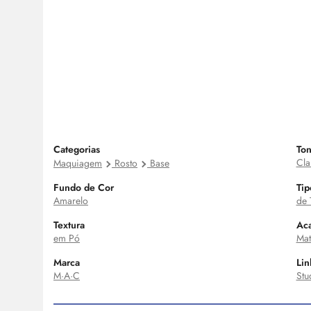
Categorias
Ton
Cla
Maquiagem
Rosto
Base
Fundo de Cor
Tip
Amarelo
de 
Textura
Ac
em Pó
Mat
Marca
Lin
M·A·C
Stu