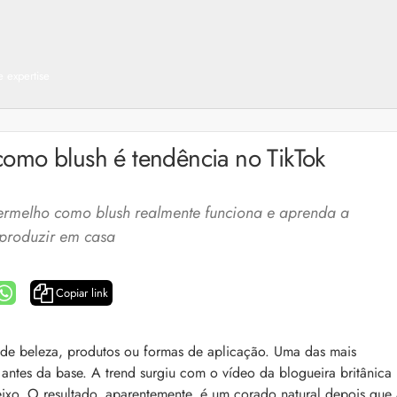
 expertise
omo blush é tendência no TikTok
vermelho como blush realmente funciona e aprenda a
produzir em casa
Copiar link
a: 4 dicas e produtos
Queda de cabelo masculina: causas, como 
 de beleza, produtos ou formas de aplicação. Uma das mais
e mais
ntes da base. A trend surgiu com o vídeo da blogueira britânica
es revela 5 cuidados com a
A queda de cabelo masculina é um quadro
ir no dia a dia. Veja quais
ixo. O resultado, aparentemente, é um corado natural depois que 