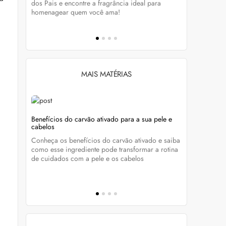
tá-lo e
dos Pais e encontre a fragrância ideal para
preservar a
homenagear quem você ama!
brilho dos
MAIS MATÉRIAS
s com
Benefícios do carvão ativado para a sua pele e
Unhas sem 
cabelos
manutençã
nta os
Conheça os benefícios do carvão ativado e saiba
Quer aderir
como esse ingrediente pode transformar a rotina
essenciais
ue com
de cuidados com a pele e os cabelos
esmalte bon