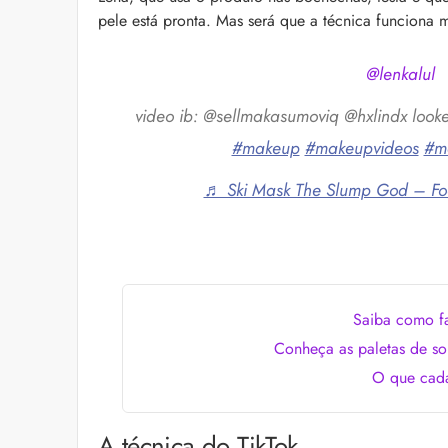
as recomendações d
pele está pronta. Mas será que a técnica funciona
@lenkalul
video ib: @sellmakasumoviq @hxlindx looke
#makeup
#makeupvideos
#m
♬ Ski Mask The Slump God – Foo
“Icônica, atemporal e
Klein se unem para 
Euphoria Elixir
Descubra a parceria e
para o lançamento de
Saiba como f
icônica linha Euphor
Conheça as paletas de s
O que cada
A técnica do TikTok