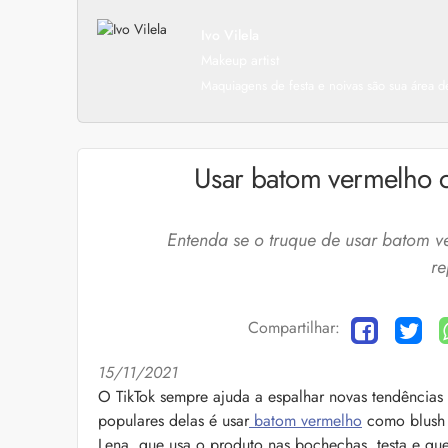
Ivo Vilela
Makeup artist
Maquiagens de festa e noivas são sua área de
Usar batom vermelho c
Entenda se o truque de usar batom 
re
Compartilhar:
15/11/2021
Cuidados com a barb
O TikTok sempre ajuda a espalhar novas tendências
populares delas é usar
batom vermelho
como blush a
O expert Willy Moral
barba para você inclu
Lena, que usa o produto nas bochechas, testa e que