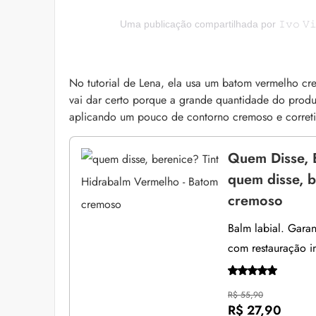
Uma publicação compartilhada por 𝙸𝚟𝚘 𝚅𝚒
No tutorial de Lena, ela usa um batom vermelho c
vai dar certo porque a grande quantidade do produ
aplicando um pouco de contorno cremoso e corretivo
Quem Disse, 
quem disse, b
cremoso
Balm labial. Garan
com restauração i
R$ 55,90
R$ 27,90