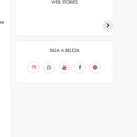
WEB STORIES
Penteados para
Tendências de
academia: dicas e
coloração capilar
se
inspiraçõess
para 2026
SIGA A BELEZA