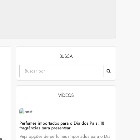
BUSCA
VÍDEOS
evitar
Perfumes importados para o Dia dos Pais: 18
Wella Colo
fragrâncias para presentear
cabelo colo
Veja opções de perfumes importados para o Dia
Descubra c
a