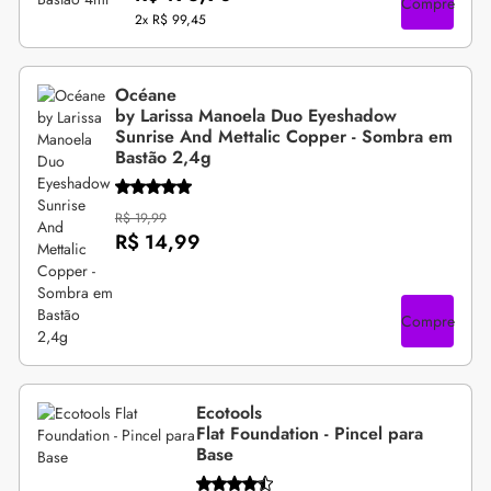
Compre
2x
R$ 99,45
Océane
by Larissa Manoela Duo Eyeshadow
Sunrise And Mettalic Copper - Sombra em
Bastão 2,4g
R$ 19,99
R$ 14,99
Compre
Ecotools
Flat Foundation - Pincel para
Base