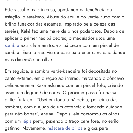
Este visual é mais intenso, apostando na tendência da
estação, o sereísmo. Abuse do azul e do verde, tudo com o
brilho furta-cor das escamas. Inspirado pela beleza das
sereias, Kaká fez uma make de olhos poderosos. Depois de
aplicar o primer nas pálpebras, o maquiador usou uma
sombra
azul clara em toda a pálpebra com um pincel de
sombra. Esse tom serviu de base para criar camadas, dando
mais dimensão ao olhar.
Em seguida, a sombra verde-bandeira foi depositada no
canto externo, em direção ao interno, marcando o côncavo
delicadamente. Kaká esfumou com um pincel fofo, criando
assim um degradê de cores. O próximo passo foi passar
glitter furta-cor. “Usei em toda a pálpebra, por cima das
sombras, com a ajuda de um cotonete e tomando cuidado
para não borrar”, ensina. Depois, ele contornou os olhos
com um
lápis
preto, puxando o traço para fora, no estilo
gatinho. Novamente,
máscara de cílios
e gloss para