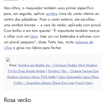
Nos olhos, o maquiador também usou primer específico
para, em seguida, aplicar
sombra
clara do canto interno ao
centro das pálpebras. Para o canto externo, ele escolheu
uma sombra bronze – a cara do verão; aplicada com pincel.
Com brilho e em tom quente! “É importante também marcar
o olhar com um
lápis
. Usei um cor beterraba e esfumei com
um pincel pequeno”, disse. Feito isso, muita
máscara de
cílios
e gloss nos lábios para fechar.
Shop:
Sombra em Bastão 3g – Clinique Chubby Stick Shadow
Tint for Eyes Ample Amber
|
Sombra 1,8g – Océane Femme Eye
Shadow Sombra Mono 7515 Matte
|
Lápis Delineador para Olhos
0,28g – Smashbox Always Sharp Eye Liner French Navy
Rosa verão