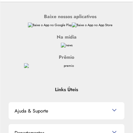
Baixe nossos aplicativos
Na mídia
Prêmio
Links Úteis
Ajuda & Suporte
Relacionamento com o Cliente
Departamentos
Política de Devolução