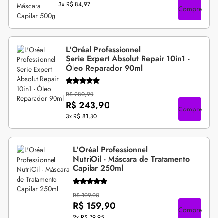
3x
R$ 84,97
Compre
L'Oréal Professionnel
Serie Expert Absolut Repair 10in1 -
Óleo Reparador 90ml
R$ 280,90
R$ 243,90
Compre
3x
R$ 81,30
L'Oréal Professionnel
NutriOil - Máscara de Tratamento
Capilar 250ml
R$ 199,90
R$ 159,90
Compre
2x
R$ 79,95