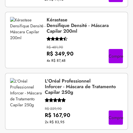
Kérastase
Densifique Densité - Máscara
Capilar 200ml
R$ 481,90
R$ 349,90
Compre
4x
R$ 87,48
L'Oréal Professionnel
Inforcer - Máscara de Tratamento
Capilar 250g
R$ 229,90
R$ 167,90
Compre
2x
R$ 83,95