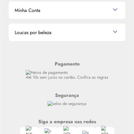
Mascavo
Cupom de Desconto
Nossas lojas
Minha Conta
La Vie Est Belle Lancôme
Quem somos
Miniaturas de Perfumes
Promoções de cupons
Dados Pessoais
Miniaturas de Produtos de Cabelo
Loucas por beleza
Meus endereços
Alterar Senha
Últimas
Meus Pedidos
Resenhas
Alto luxo
Pagamento
Siga nosso canal no Whatsapp
Até 10x sem juros no cartão. Confira as regras
Segurança
Siga a empresa nas redes