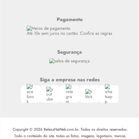
Últimas
Meus Pedidos
Resenhas
Alto luxo
Pagamento
Siga nosso canal no Whatsapp
Até 10x sem juros no cartão. Confira as regras
Segurança
Siga a empresa nas redes
Copyright © 2026 BelezaNaWeb.com.br. Todos os direitos reservados.
Todo o conteúdo do site, todas as fotos, imagens, logotipos, marcas,