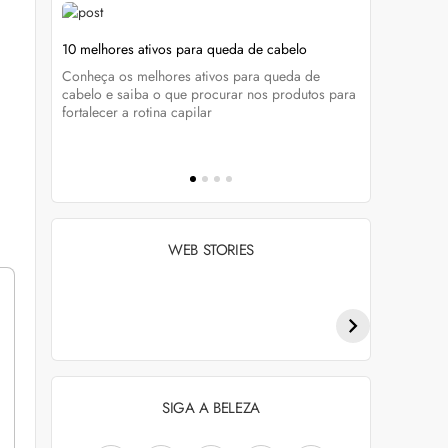
ela
10 melhores ativos para queda de cabelo
Foliculite 
tratar
Conheça os melhores ativos para queda de
enda
Do diagnóst
cabelo e saiba o que procurar nos produtos para
cados e
Marcela Buc
fortalecer a rotina capilar
a foliculite
WEB STORIES
Penteados para
Tendências de
academia: dicas e
coloração capilar
inspiraçõess
para 2026
SIGA A BELEZA