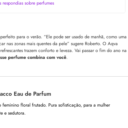
s respondias sobre perfumes
como tratar e mais
Bond Repair: o que é a tecnologia e como 
reverte os danos do cabelo
dro comum, a foliculite
Com proposta de reparação profunda, ent
ncômodos. Saiba como tratá-
como Bond Repair age nos cabelos danifi
 perfeito para o verão. “Ele pode ser usado de manhã, como uma
saiba como incluir a tecnologia na rotina
icar nas zonas mais quentes da pele” sugere Roberto. O Aqva
 refrescantes trazem conforto e leveza. Vai passar o fim do ano na
sse perfume combina com você
.
Pacco Eau de Parfum
feminino floral frutado. Pura sofisticação, para a mulher
e e sedutora.