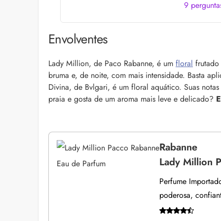
9 pergunta
Foliculite: o que é, 
Envolventes
Apesar de ser um qua
pode trazer muitos i
la com essas dicas!
Lady Million, de Paco Rabanne, é um
floral
frutado
bruma e, de noite, com mais intensidade. Basta apl
Divina, de Bvlgari, é um floral aquático. Suas notas
praia e gosta de um aroma mais leve e delicado?
E
Rabanne
Lady Million 
Perfume Importado 
poderosa, confiant