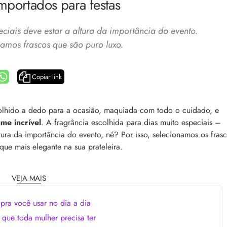
mportados para festas
ciais deve estar a altura da importância do evento.
namos frascos que são puro luxo.
Copiar link
a: 4 dicas e produtos
Queda de cabelo masculina: causas, como 
olhido a dedo para a ocasião, maquiada com todo o cuidado, e
e mais
es revela 5 cuidados com a
me incrível
. A fragrância escolhida para dias muito especiais –
A queda de cabelo masculina é um quadro
ir no dia a dia. Veja quais
tura da importância do evento, né? Por isso, selecionamos os fras
comum, e a boa notícia é que é possível tra
o barbeiro
minimizá-lo. Descubra como, aqui!
que mais elegante na sua prateleira.
VEJA MAIS
pra você usar no dia a dia
 que toda mulher precisa ter