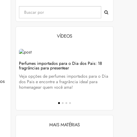
VÍDEOS
evitar
Perfumes importados para o Dia dos Pais: 18
Wella Colo
fragrâncias para presentear
cabelo colo
Veja opções de perfumes importados para o Dia
Descubra c
cos
tá-lo e
dos Pais e encontre a fragrância ideal para
preservar a
homenagear quem você ama!
brilho dos
MAIS MATÉRIAS