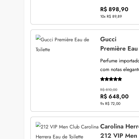
R$ 898,90
10x
R$ 89,89
Gucci
Première Eau 
Perfume importado 
com notas elegant
R$ 810,00
R$ 648,00
9x
R$ 72,00
Carolina Herr
212 VIP Men C