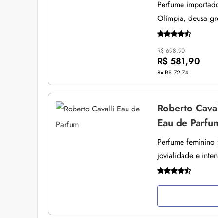
Perfume importado
Olímpia, deusa gr
R$ 698,90
R$ 581,90
8x
R$ 72,74
Roberto Caval
Eau de Parfu
Perfume feminino f
jovialidade e inte