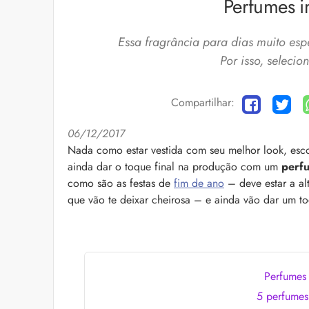
Perfumes i
Essa fragrância para dias muito espe
Por isso, selecio
Compartilhar:
06/12/2017
Cuidados com a barb
Nada como estar vestida com seu melhor look, esc
O expert Willy Moral
ainda dar o toque final na produção com um
perfu
barba para você inclu
como são as festas de
fim de ano
– deve estar a al
as recomendações d
que vão te deixar cheirosa – e ainda vão dar um to
Perfumes 
5 perfumes