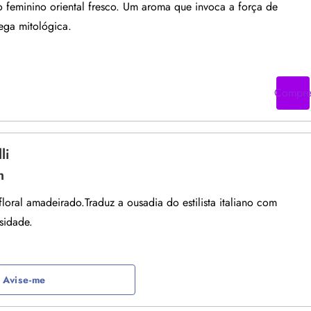
 feminino oriental fresco. Um aroma que invoca a força de
ega mitológica.
Compr
li
m
loral amadeirado.Traduz a ousadia do estilista italiano com
nsidade.
Avise-me