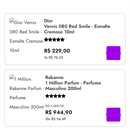
Dior
Vernis 080 Red Smile - Esmalte
Cremoso 10ml
R$ 229,00
Compre
3x
R$ 76,33
Rabanne
1 Million Parfum - Perfume
Masculino 200ml
R$ 1.158,90
R$ 944,90
Compre
10x
R$ 94,49