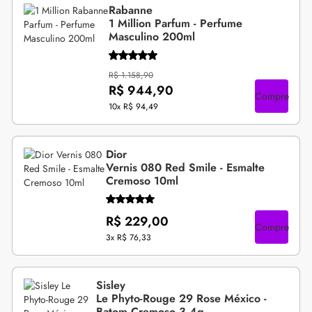
Rabanne
1 Million Parfum - Perfume
Masculino 200ml
R$ 1.158,90
R$ 944,90
Compre
10x
R$ 94,49
Dior
Vernis 080 Red Smile - Esmalte
Cremoso 10ml
R$ 229,00
Compre
3x
R$ 76,33
Sisley
Le Phyto-Rouge 29 Rose México -
Batom Cremoso 3,4g