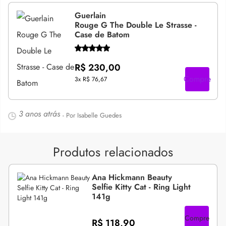
Guerlain
Rouge G The Double Le Strasse -
Case de Batom
R$ 230,00
Compre
3x
R$ 76,67
3 anos atrás
- Por Isabelle Guedes
Produtos relacionados
Ana Hickmann Beauty
Selfie Kitty Cat - Ring Light
141g
Compre
R$ 118,90