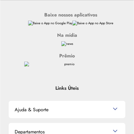
Baixe nossos aplicativos
Na mídia
Prêmio
Links Úteis
Ajuda & Suporte
Relacionamento com o Cliente
Departamentos
Política de Devolução