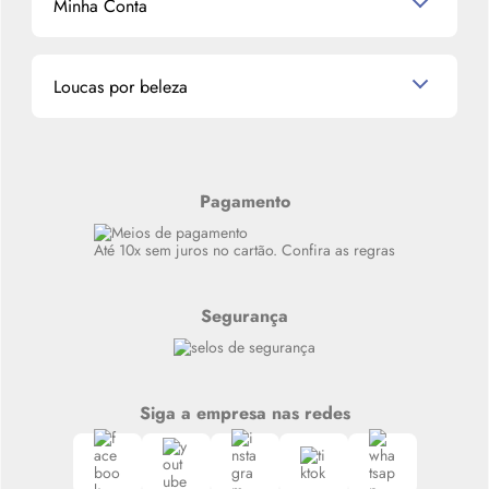
Minha Conta
La Vie Est Belle Lancôme
Quem somos
Miniaturas de Perfumes
Promoções de cupons
Dados Pessoais
Miniaturas de Produtos de Cabelo
Loucas por beleza
Meus endereços
Alterar Senha
Últimas
Meus Pedidos
Resenhas
Alto luxo
Pagamento
Siga nosso canal no Whatsapp
Até 10x sem juros no cartão. Confira as regras
Segurança
Siga a empresa nas redes