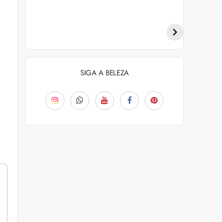
Penteados para
Tendências de
academia: dicas e
coloração capilar
inspiraçõess
para 2026
SIGA A BELEZA