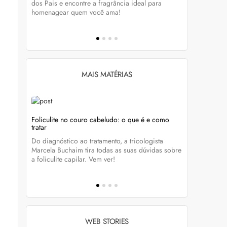
tá-lo e
dos Pais e encontre a fragrância ideal para
preservar a
homenagear quem você ama!
brilho dos
MAIS MATÉRIAS
Foliculite no couro cabeludo: o que é e como
Foliculite:
tratar
eza
Apesar de 
Do diagnóstico ao tratamento, a tricologista
 Clique
pode traze
Marcela Buchaim tira todas as suas dúvidas sobre
la com essa
a foliculite capilar. Vem ver!
WEB STORIES