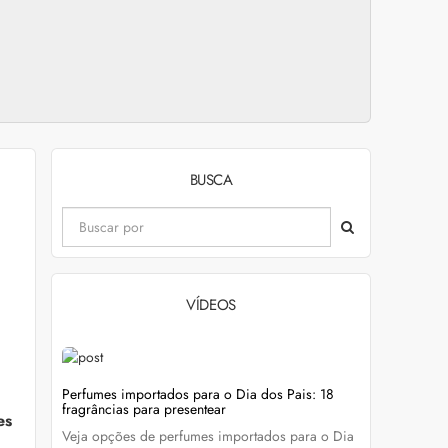
BUSCA
VÍDEOS
evitar
Perfumes importados para o Dia dos Pais: 18
Wella Colo
fragrâncias para presentear
cabelo colo
es
Veja opções de perfumes importados para o Dia
Descubra c