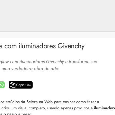
a com iluminadores Givenchy
low com iluminadores Givenchy e transforme sua
uma verdadeira obra de arte!
Copiar link
a: 4 dicas e produtos
Queda de cabelo masculina: causas, como 
u os estúdios da Beleza na Web para ensinar como fazer a
e mais
 criou um visual completo, usando apenas produtos e
iluminador
es revela 5 cuidados com a
A queda de cabelo masculina é um quadro
ir no dia a dia. Veja quais
ra o passo a passo!