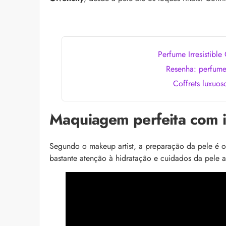
as recomendações d
Perfume Irresistible
Resenha: perfum
Coffrets luxuos
Maquiagem perfeita com 
Bond Repair: o que é
reverte os danos do 
Com proposta de rep
Segundo o makeup artist, a preparação da pele é o
como Bond Repair ag
bastante atenção à hidratação e cuidados da pel
saiba como incluir a 