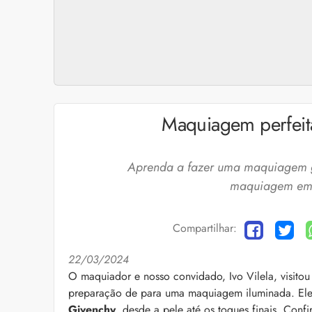
Maquiagem perfeit
Aprenda a fazer uma maquiagem g
maquiagem em 
Compartilhar:
22/03/2024
Cuidados com a barb
O maquiador e nosso convidado, Ivo Vilela, visito
preparação de para uma maquiagem iluminada. Ele
O expert Willy Moral
barba para você inclu
Givenchy
, desde a pele até os toques finais. Confi