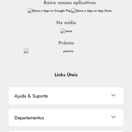
Baixe nossos aplicativos
Na mídia
Prêmio
Links Úteis
Ajuda & Suporte
Relacionamento com o Cliente
Departamentos
Política de Devolução
Política de Privacidade