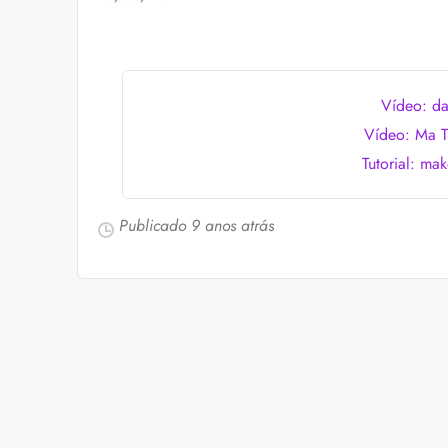
Cuidados com a barb
O expert Willy Moral
barba para você inclu
as recomendações d
Vídeo: da
Vídeo: Ma T
Tutorial: ma
Publicado
9 anos atrás
Foliculite: o que é, 
Apesar de ser um qua
pode trazer muitos i
la com essas dicas!