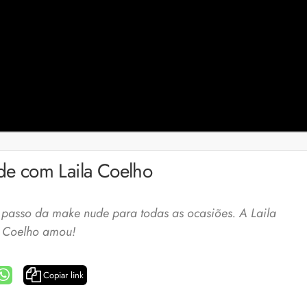
e com Laila Coelho
 passo da make nude para todas as ocasiões. A Laila
Coelho amou!
Copiar link