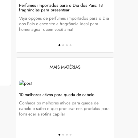
evitar
Perfumes importados para o Dia dos Pais: 18
Wella Colo
fragrâncias para presentear
cabelo colo
Veja opções de perfumes importados para o Dia
Descubra c
tá-lo e
dos Pais e encontre a fragrância ideal para
preservar a
homenagear quem você ama!
brilho dos
MAIS MATÉRIAS
ela
10 melhores ativos para queda de cabelo
Foliculite 
tratar
Conheça os melhores ativos para queda de
enda
Do diagnóst
cabelo e saiba o que procurar nos produtos para
cados e
Marcela Buc
fortalecer a rotina capilar
a foliculite