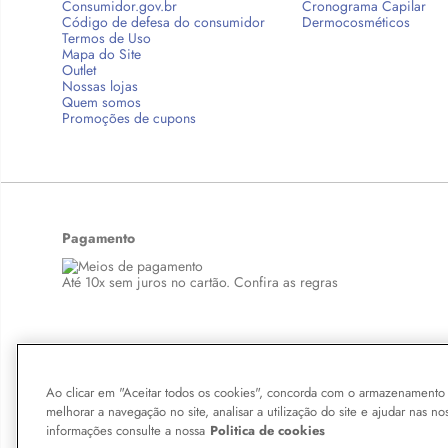
Consumidor.gov.br
Cronograma Capilar
Código de defesa do consumidor
Dermocosméticos
Termos de Uso
Mapa do Site
Outlet
Nossas lojas
Quem somos
Promoções de cupons
Pagamento
Até 10x sem juros no cartão. Confira as regras
Copyright © 2026 BelezaNaWeb.com.br. Todos os direitos reservados. Tod
Ao clicar em "Aceitar todos os cookies", concorda com o armazenamento 
aqui veiculados são de propriedade exclusiva da Boticário Produto de Be
melhorar a navegação no site, analisar a utilização do site e ajudar nas no
violação de qualquer direito mencionado implicará na responsabilização c
informações consulte a nossa
Politica de cookies