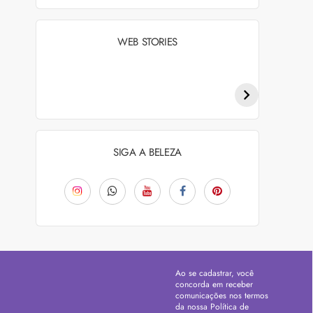
WEB STORIES
Penteados para
Tendências de
academia: dicas e
coloração capilar
inspiraçõess
para 2026
SIGA A BELEZA
Ao se cadastrar, você
concorda em receber
comunicações nos termos
da nossa
Política de