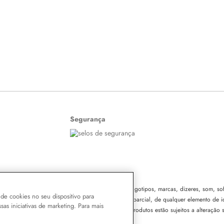
Segurança
o o conteúdo do site, todas as fotos, imagens, logotipos, marcas, dizeres, som, soft
de cookies no seu dispositivo para
leza Ltda. É vedada qualquer reprodução, total ou parcial, de qualquer elemento de i
ssas iniciativas de marketing. Para mais
ível e criminal nos termos da Lei. Os preços dos produtos estão sujeitos a alteração 