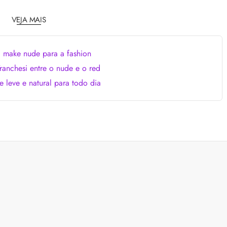
a: 4 dicas e produtos
Queda de cabelo masculina: causas, como 
e mais
VEJA MAIS
es revela 5 cuidados com a
A queda de cabelo masculina é um quadro
ir no dia a dia. Veja quais
comum, e a boa notícia é que é possível tra
o barbeiro
minimizá-lo. Descubra como, aqui!
 make nude para a fashion
ranchesi entre o nude e o red
ke leve e natural para todo dia
como tratar e mais
Bond Repair: o que é a tecnologia e como 
reverte os danos do cabelo
dro comum, a foliculite
Com proposta de reparação profunda, ent
ncômodos. Saiba como tratá-
como Bond Repair age nos cabelos danifi
saiba como incluir a tecnologia na rotina