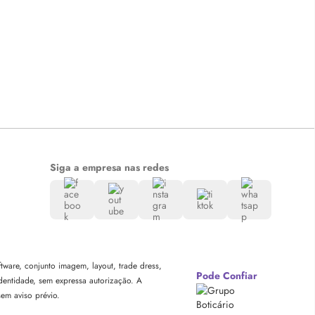
Siga a empresa nas redes
ware, conjunto imagem, layout, trade dress,
Pode Confiar
dentidade, sem expressa autorização. A
sem aviso prévio.