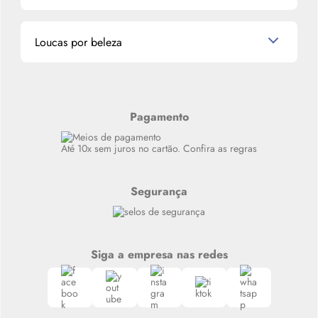
Miniaturas de Perfumes
Promoções de cupons
Dados Pessoais
Miniaturas de Produtos de Cabelo
Loucas por beleza
Meus endereços
Alterar Senha
Últimas
Meus Pedidos
Resenhas
Alto luxo
Pagamento
Siga nosso canal no Whatsapp
Até 10x sem juros no cartão. Confira as regras
Segurança
Siga a empresa nas redes