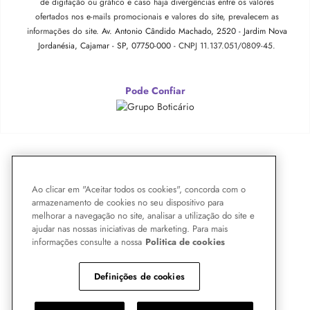
de digitação ou gráfico e caso haja divergências entre os valores
ofertados nos e-mails promocionais e valores do site, prevalecem as
informações do site.
Av. Antonio Cândido Machado, 2520 - Jardim Nova
Jordanésia, Cajamar - SP, 07750-000 -
CNPJ 11.137.051/0809-45.
Pode Confiar
Ao clicar em "Aceitar todos os cookies", concorda com o
armazenamento de cookies no seu dispositivo para
melhorar a navegação no site, analisar a utilização do site e
ajudar nas nossas iniciativas de marketing. Para mais
informações consulte a nossa
Politica de cookies
Definições de cookies