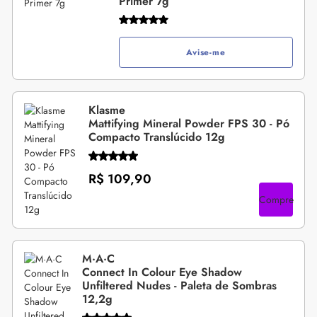
Primer 7g
Avise-me
Klasme
Mattifying Mineral Powder FPS 30 - Pó
Compacto Translúcido 12g
R$ 109,90
Compre
M·A·C
Connect In Colour Eye Shadow
Unfiltered Nudes - Paleta de Sombras
12,2g