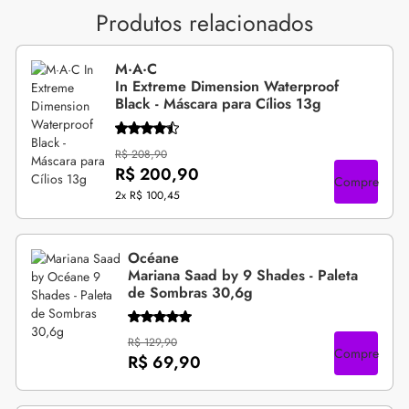
Produtos relacionados
M·A·C
In Extreme Dimension Waterproof
Black - Máscara para Cílios 13g
R$ 208,90
R$ 200,90
Compre
2x
R$ 100,45
Océane
Mariana Saad by 9 Shades - Paleta
de Sombras 30,6g
R$ 129,90
Compre
R$ 69,90