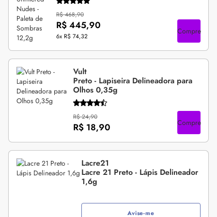
R$ 468,90
R$ 445,90
Compre
6x
R$ 74,32
Vult
Preto - Lapiseira Delineadora para
Olhos 0,35g
R$ 24,90
Compre
R$ 18,90
Lacre21
Lacre 21 Preto - Lápis Delineador
1,6g
Avise-me