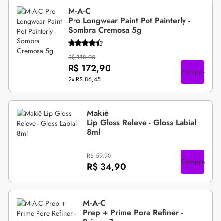
M·A·C
Pro Longwear Paint Pot Painterly -
Sombra Cremosa 5g
R$ 188,90
R$ 172,90
Compre
2x
R$ 86,45
Makiê
Lip Gloss Releve - Gloss Labial
8ml
R$ 59,90
Compre
R$ 34,90
M·A·C
Prep + Prime Pore Refiner -