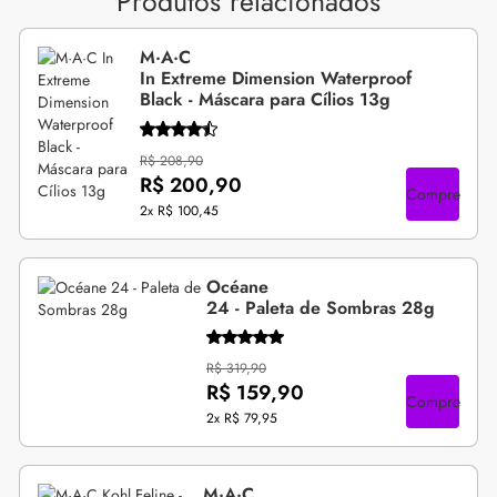
Produtos relacionados
M·A·C
In Extreme Dimension Waterproof
Black - Máscara para Cílios 13g
R$ 208,90
R$ 200,90
Compre
2x
R$ 100,45
Océane
24 - Paleta de Sombras 28g
R$ 319,90
R$ 159,90
Compre
2x
R$ 79,95
M·A·C