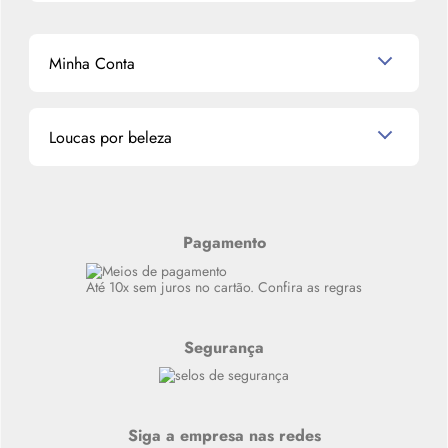
Mapa do Site
Shampoo
K-Beauty e J-Beauty
Dermocosméticos
Outlet
Mascavo
Cupom de Desconto
Nossas lojas
Minha Conta
La Vie Est Belle Lancôme
Quem somos
Miniaturas de Perfumes
Promoções de cupons
Dados Pessoais
Miniaturas de Produtos de Cabelo
Loucas por beleza
Meus endereços
Alterar Senha
Últimas
Meus Pedidos
Resenhas
Alto luxo
Pagamento
Siga nosso canal no Whatsapp
Até 10x sem juros no cartão. Confira as regras
Segurança
Siga a empresa nas redes