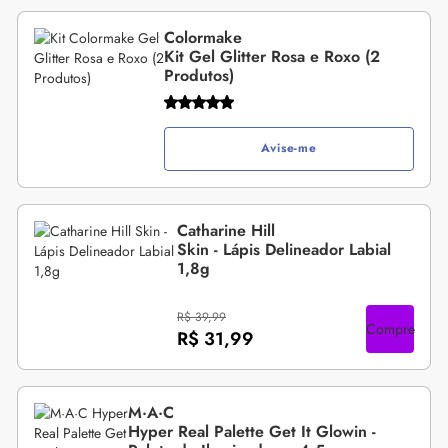
Colormake
Kit Gel Glitter Rosa e Roxo (2
Produtos)
Avise-me
Catharine Hill
Skin - Lápis Delineador Labial
1,8g
R$ 39,99
Compre
R$ 31,99
M·A·C
Hyper Real Palette Get It Glowin -