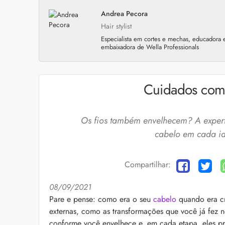
Andrea Pecora
Hair stylist
Especialista em cortes e mechas, educadora 
embaixadora de Wella Professionals
Cuidados com
Os fios também envelhecem? A expert
cabelo em cada id
Compartilhar:
08/09/2021
Cuidados com a barb
Pare e pense: como era o seu
cabelo
quando era cr
externas, como as transformações que você já fez 
O expert Willy Moral
barba para você inclu
conforme você envelhece e, em cada etapa, eles prec