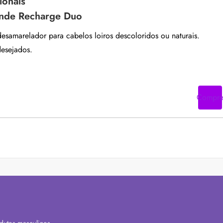
ionals
londe Recharge Duo
desamarelador para cabelos loiros descoloridos ou naturais.
desejados.
Compr
dutos masculinos