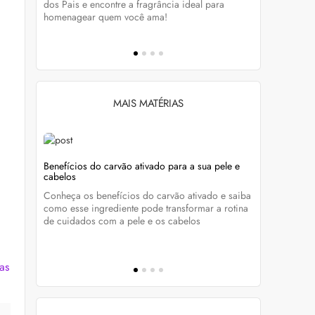
tá-lo e
dos Pais e encontre a fragrância ideal para
preservar a
homenagear quem você ama!
brilho dos
MAIS MATÉRIAS
s com
Benefícios do carvão ativado para a sua pele e
Unhas sem 
cabelos
manutençã
nta os
Conheça os benefícios do carvão ativado e saiba
Quer aderir
como esse ingrediente pode transformar a rotina
essenciais
ue com
de cuidados com a pele e os cabelos
esmalte bon
as