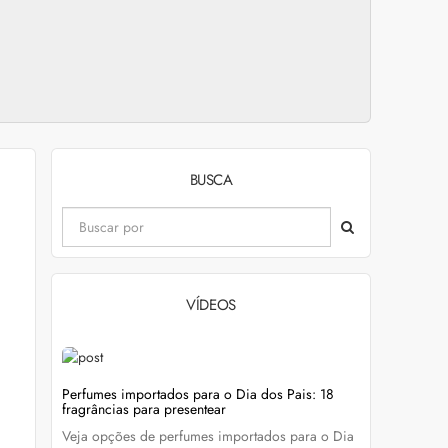
BUSCA
VÍDEOS
evitar
Perfumes importados para o Dia dos Pais: 18
Wella Colo
fragrâncias para presentear
cabelo colo
Veja opções de perfumes importados para o Dia
Descubra c