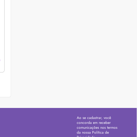
e
Ao se cadastrar, você
concorda em receber
comunicações nos termos
da nossa
Política de