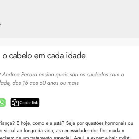
e
 o cabelo em cada idade
 Andrea Pecora ensina quais são os cuidados com o
ade, dos 16 aos 50 anos ou mais
Copiar link
a: 4 dicas e produtos
Queda de cabelo masculina: causas, como 
iança? E hoje, como ele está? Seja por questões hormonais ou
e mais
no visual ao longo da vida, as necessidades dos fios mudam
es revela 5 cuidados com a
A queda de cabelo masculina é um quadro
ir no dia a dia. Veja quais
isam de um tratamento especial. Aqui, a expert e hair stylist