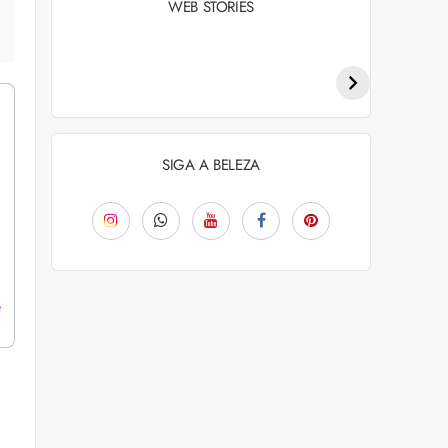
WEB STORIES
Penteados para
Tendências de
academia: dicas e
coloração capilar
inspiraçõess
para 2026
SIGA A BELEZA
e