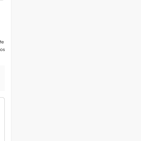
te
mos