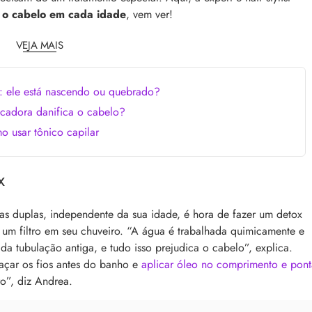
comum, e a boa notícia é que é possível tra
o barbeiro
 o cabelo em cada idade
, vem ver!
minimizá-lo. Descubra como, aqui!
VEJA MAIS
: ele está nascendo ou quebrado?
cadora danifica o cabelo?
 usar tônico capilar
 lendária”: Rosalía e Calvin
APP Day Beleza na Web: top 32 desconto
x
o lançamento dos novos
bônus de até R$100 no app
Aproveite o App Day Beleza na Web! Gara
ntre Rosalía e Calvin Klein
top 32 descontos em skincare, perfume,
s duplas, independente da sua idade, é hora de fazer um detox
 três novas fragrâncias da
maquiagem e cabelos, e renove seu estoq
ia
r um filtro em seu chuveiro. “A água é trabalhada quimicamente e
as melhores ofertas
s da tubulação antiga, e tudo isso prejudica o cabelo”, explica.
açar os fios antes do banho e
aplicar óleo no comprimento e pont
iro”, diz Andrea.