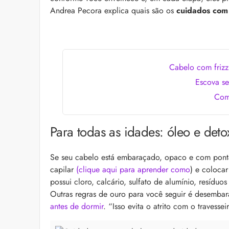
as recomendações d
Andrea Pecora explica quais são os
cuidados com
Cabelo com frizz
Escova se
Como
“Icônica, atemporal e
Para todas as idades: óleo e deto
Klein se unem para 
Euphoria Elixir
Descubra a parceria e
Se seu cabelo está embaraçado, opaco e com ponta
para o lançamento de
icônica linha Euphor
capilar
(clique aqui para aprender como
) e coloca
possui cloro, calcário, sulfato de alumínio, resíduo
Outras regras de ouro para você seguir é desembar
antes de dormir
. “Isso evita o atrito com o travesse