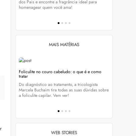
tá-lo e
dos Pais e encontre a fragrância ideal para
preservar a
homenagear quem você ama!
brilho dos
MAIS MATÉRIAS
Foliculite no couro cabeludo: o que é e como
Foliculite:
tratar
eza
Apesar de 
Do diagnóstico ao tratamento, a tricologista
 Clique
pode traze
Marcela Buchaim tira todas as suas dúvidas sobre
la com essa
a foliculite capilar. Vem ver!
r
WEB STORIES