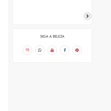
Penteados para
Tendências de
academia: dicas e
coloração capilar
inspiraçõess
para 2026
SIGA A BELEZA