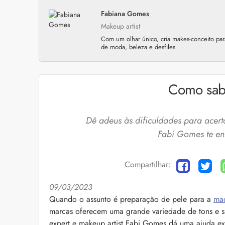
Fabiana Gomes
Makeup artist
Com um olhar único, cria makes-conceito para
de moda, beleza e desfiles
Como sab
Dê adeus às dificuldades para acerta
Fabi Gomes te ens
Compartilhar:
09/03/2023
Cuidados com a barb
Quando o assunto é preparação de pele para a
ma
marcas oferecem uma grande variedade de tons e su
O expert Willy Moral
barba para você inclu
expert e makeup artist Fabi Gomes dá uma ajuda ex