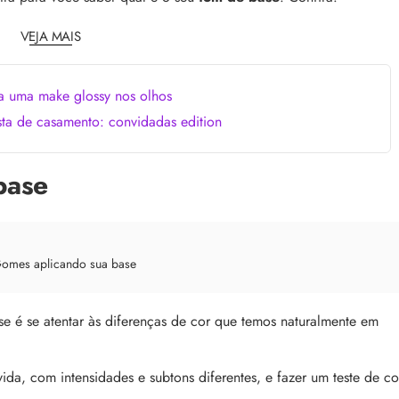
comum, e a boa notícia é que é possível tra
o barbeiro
minimizá-lo. Descubra como, aqui!
VEJA MAIS
a uma make glossy nos olhos
ta de casamento: convidadas edition
base
 a tecnologia e como ela
Lançamentos da semana
cabelo
As últimas novidades e lançamentos de bel
aração profunda, entenda
que desembarcaram no site nesta semana.
Gomes aplicando sua base
e nos cabelos danificados e
aqui e confira!
tecnologia na rotina
e é se atentar às diferenças de cor que temos naturalmente em
da, com intensidades e subtons diferentes, e fazer um teste de co