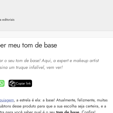
 editoriais
er meu tom de base
r o seu tom de base! Aqui, a expert e makeup artist
ina um truque infalível, vem ver!
Copiar link
a: 4 dicas e produtos
Queda de cabelo masculina: causas, como 
quiagem
, a estrela é ela: a base! Atualmente, felizmente, muitas
e mais
btons desse produto para que a sua escolha seja certeira, e a
es revela 5 cuidados com a
A queda de cabelo masculina é um quadro
ir no dia a dia. Veja quais
tra para você saber qual é o seu
tom de base
. Confira!