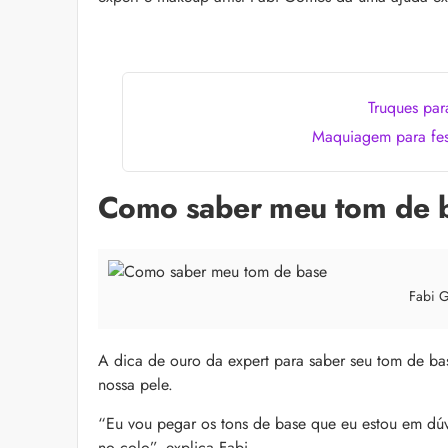
as recomendações d
Truques par
Maquiagem para fes
Como saber meu tom de 
Bond Repair: o que é
reverte os danos do 
Com proposta de rep
Fabi 
como Bond Repair ag
saiba como incluir a 
A dica de ouro da expert para saber seu tom de bas
nossa pele.
“Eu vou pegar os tons de base que eu estou em dúvi
no colo”, explica Fabi.