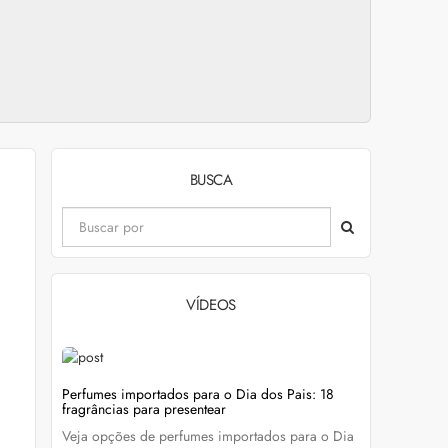
BUSCA
VÍDEOS
evitar
Perfumes importados para o Dia dos Pais: 18
Wella Colo
fragrâncias para presentear
cabelo colo
Veja opções de perfumes importados para o Dia
Descubra c