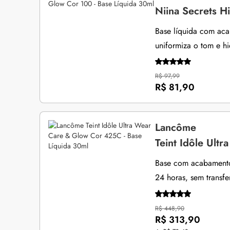
Niina Secrets H
Base líquida com aca
uniformiza o tom e hi
R$ 97,99
R$ 81,90
Lancôme
Teint Idôle Ult
Base com acabamento
24 horas, sem transfer
R$ 448,90
R$ 313,90