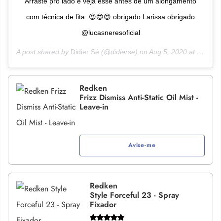
Arraste pro lado e veja esse antes de um alongamento
com técnica de fita. 😍😍😍 obrigado Larissa obrigado
@lucasneresoficial
A post shared by
Didier Sé
(@didierse) on
Aug 5, 2020 at 2:05pm PDT
Redken
Frizz Dismiss Anti-Static Oil Mist -
Leave-in
Avise-me
Redken
Style Forceful 23 - Spray
Fixador