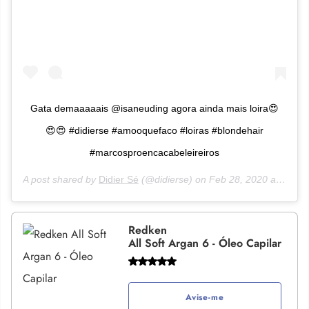
Gata demaaaaais @isaneuding agora ainda mais loira😍
😍😍 #didierse #amooquefaco #loiras #blondehair
#marcosproencacabeleireiros
A post shared by
Didier Sé
(@didierse) on
Feb 28, 2020 at 3:05pm PST
Redken
All Soft Argan 6 - Óleo Capilar
Avise-me