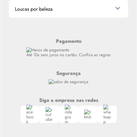
Dados Pessoais
Miniaturas de Produtos de Cabelo
Loucas por beleza
Meus endereços
Alterar Senha
Últimas
Meus Pedidos
Resenhas
Alto luxo
Pagamento
Siga nosso canal no Whatsapp
Até 10x sem juros no cartão. Confira as regras
Segurança
Siga a empresa nas redes